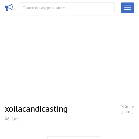
xoilacandicasting
Рейтинг
0.00
Xôi Lạc