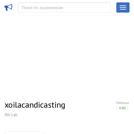
xoilacandicasting
Рейтинг
0.00
Xôi Lạc