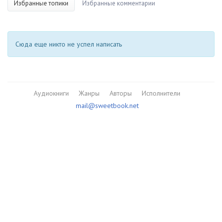
Избранные топики
Избранные комментарии
Сюда еще никто не успел написать
Аудиокниги
Жанры
Авторы
Исполнители
mail@sweetbook.net