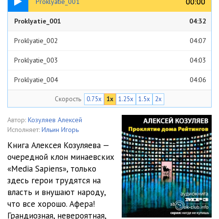
00:00
00:00
Proklyatie_001
Proklyatie_001
04:32
Proklyatie_002
04:07
Proklyatie_003
04:03
Proklyatie_004
04:06
Скорость
0.75x
1x
1.25x
1.5x
2x
Proklyatie_005
04:12
Proklyatie_006
04:02
Автор:
Козуляев Алексей
Исполняет:
Ильин Игорь
Proklyatie_007
04:15
Книга Алексея Козуляева —
очередной клон минаевских
Proklyatie_008
04:01
«Media Sapiens», только
Proklyatie_009
04:01
здесь герои трудятся на
власть и внушают народу,
Proklyatie_010
04:08
что все хорошо. Афера!
Грандиозная, невероятная,
Proklyatie_011
04:07