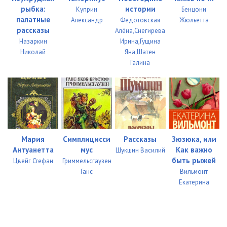
рыбка:
истории
Куприн
Бенцони
Proklyatie_023
04:04
палатные
Александр
Федотовская
Жюльетта
рассказы
Алёна,Снегирева
Proklyatie_024
04:01
Назаркин
Ирина,Гущина
Николай
Яна,Шатен
Proklyatie_025
04:11
Галина
Proklyatie_026
04:23
Proklyatie_027
04:03
Proklyatie_028
04:11
Proklyatie_029
04:16
Мария
Симплицисси
Рассказы
Зюзюка, или
Антуанетта
мус
Как важно
Шукшин Василий
Proklyatie_030
04:02
быть рыжей
Цвейг Стефан
Гриммельсгаузен
Ганс
Вильмонт
Proklyatie_031
04:20
Екатерина
Proklyatie_032
04:09
Proklyatie_033
04:09