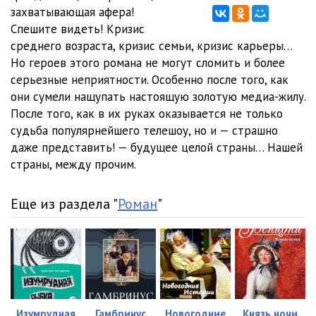
захватывающая афера!
Proklyatie_012
04:06
Спешите видеть! Кризис
среднего возраста, кризис семьи, кризис карьеры…
Proklyatie_013
04:04
Но героев этого романа не могут сломить и более
серьезные неприятности. Особенно после того, как
Proklyatie_014
04:04
они сумели нащупать настоящую золотую медиа-жилу.
Proklyatie_015
04:02
После того, как в их руках оказывается не только
судьба популярнейшего телешоу, но и — страшно
Proklyatie_016
04:12
даже представить! — будущее целой страны… Нашей
страны, между прочим.
Proklyatie_017
04:17
Proklyatie_018
04:11
Еще из раздела "
Роман
"
Proklyatie_019
04:06
Proklyatie_020
04:10
Proklyatie_021
04:04
Proklyatie_022
04:02
Изумрудная
Гамбринус
Новогодние
Князь ночи