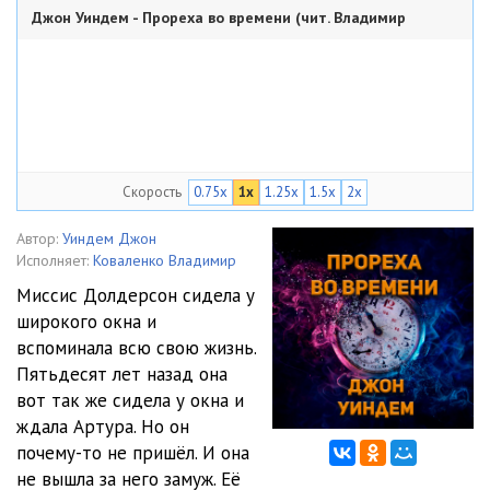
Джон Уиндем - Прореха во времени (чит. Владимир
Владимир Коваленко)++
Коваленко)++
41:10
Скорость
0.75x
1x
1.25x
1.5x
2x
Автор:
Уиндем Джон
Исполняет:
Коваленко Владимир
Миссис Долдерсон сидела у
широкого окна и
вспоминала всю свою жизнь.
Пятьдесят лет назад она
вот так же сидела у окна и
ждала Артура. Но он
почему-то не пришёл. И она
не вышла за него замуж. Её