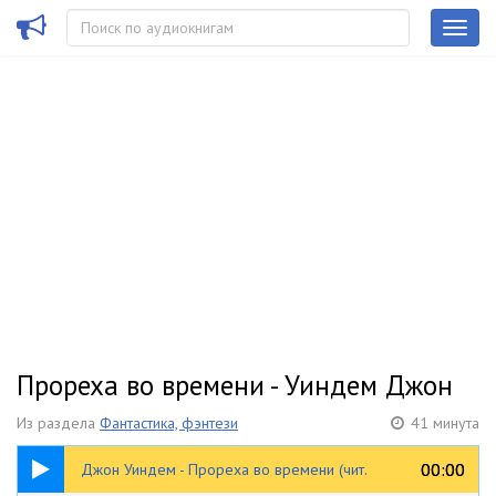
Прореха во времени - Уиндем Джон
Из раздела
Фантастика, фэнтези
41 минута
41:10
00:00
00:00
Джон Уиндем - Прореха во времени (чит.