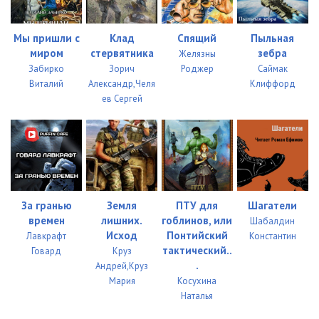
Мы пришли с
Клад
Спящий
Пыльная
миром
стервятника
зебра
Желязны
Забирко
Зорич
Роджер
Саймак
Виталий
Александр,Челя
Клиффорд
ев Сергей
За гранью
Земля
ПТУ для
Шагатели
времен
лишних.
гоблинов, или
Шабалдин
Исход
Понтийский
Лавкрафт
Константин
тактический..
Говард
Круз
.
Андрей,Круз
Мария
Косухина
Наталья