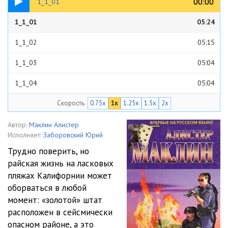
00:00
00:00
1_1_01
1_1_01
05:24
1_1_02
05:15
1_1_03
05:04
1_1_04
05:04
Скорость
0.75x
1x
1.25x
1.5x
2x
1_1_05
05:06
1_1_06
05:03
Автор:
Маклин Алистер
Исполняет:
Заборовский Юрий
1_1_07
05:04
Трудно поверить, но
райская жизнь на ласковых
1_1_08
05:03
пляжах Калифорнии может
1_1_09
05:05
оборваться в любой
момент: «золотой» штат
1_1_10
05:02
расположен в сейсмически
опасном районе, а это
1_1_11
05:09