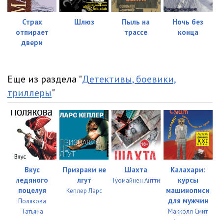
1_2_11
05:04
Страх
Шлюз
Пыль на
Ночь без
отпирает
трассе
конца
1_2_12
06:02
двери
1_3_01
05:09
1_3_02
05:03
Еще из раздела "
Детективы, боевики,
триллеры
"
1_3_03
05:07
1_3_04
05:15
1_3_05
05:08
1_3_06
05:07
Вкус
Призраки не
Шахта
Калахари:
1_3_07
05:11
ледяного
лгут
курсы
Туомайнен Антти
поцелуя
машинописи
1_3_08
05:10
Кеплер Ларс
для мужчин
Полякова
1_3_09
05:08
Татьяна
Макколл Смит