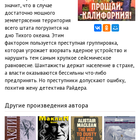
значит, что в случае
1_1_12
05:56
достаточно мощного
землетрясения территория
1_2_01
05:14
всего штата погрузится на
дно Тихого океана. Этим
1_2_02
05:13
фактором пользуется преступная группировка,
1_2_03
05:02
которая угрожает взорвать ядерное устройство и
нарушить тем самым хрупкое сейсмическое
1_2_04
05:02
равновесие. Шантажисты держат население в страхе,
а власти оказываются бессильны что-либо
1_2_05
05:04
предпринять. Но преступники допускают ошибку,
1_2_06
05:11
похитив жену детектива Райдера.
1_2_07
05:05
Другие произведения автора
1_2_08
05:03
1_2_09
05:02
1_2_10
05:11