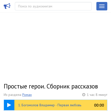
Простые герои. Сборник рассказов
Из раздела
Роман
1 час 8 минут
09:05
00:00
00:00
1. Богомолов Владимир - Первая любовь