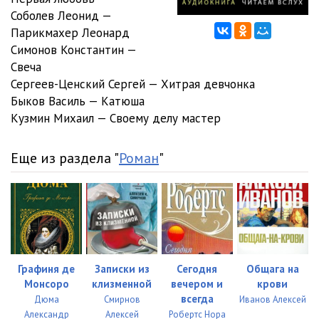
Соболев Леонид —
Парикмахер Леонард
Симонов Константин —
Свеча
Сергеев-Ценский Сергей — Хитрая девчонка
Быков Василь — Катюша
Кузмин Михаил — Своему делу мастер
Еще из раздела "
Роман
"
Графиня де
Записки из
Сегодня
Общага на
Монсоро
клизменной
вечером и
крови
всегда
Дюма
Смирнов
Иванов Алексей
Александр
Алексей
Робертс Нора