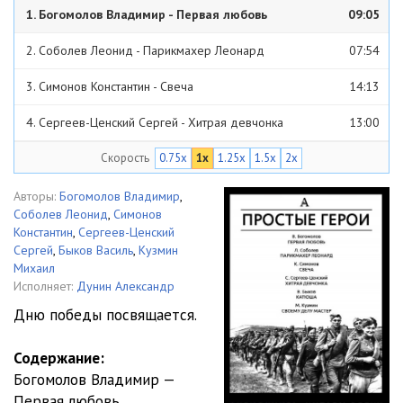
1. Богомолов Владимир - Первая любовь
09:05
2. Соболев Леонид - Парикмахер Леонард
07:54
3. Симонов Константин - Свеча
14:13
4. Сергеев-Ценский Сергей - Хитрая девчонка
13:00
Скорость
0.75x
1x
1.25x
1.5x
2x
5. Быков Василь - Катюша
12:20
6. Кузмин Михаил - Своему делу мастер
12:16
Авторы:
Богомолов Владимир
,
Соболев Леонид
,
Симонов
Константин
,
Сергеев-Ценский
Сергей
,
Быков Василь
,
Кузмин
Михаил
Исполняет:
Дунин Александр
Дню победы посвящается.
Содержание:
Богомолов Владимир —
Первая любовь