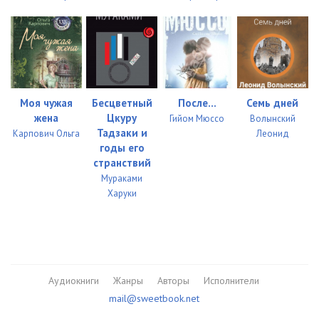
Моя чужая
Бесцветный
После...
Семь дней
жена
Цкуру
Гийом Мюссо
Волынский
Тадзаки и
Карпович Ольга
Леонид
годы его
странствий
Мураками
Харуки
Аудиокниги
Жанры
Авторы
Исполнители
mail@sweetbook.net