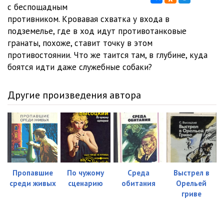
0012
22:01
с беспощадным
противником. Кровавая схватка у входа в
0013
13:37
подземелье, где в ход идут противотанковые
гранаты, похоже, ставит точку в этом
0014
17:07
противостоянии. Что же таится там, в глубине, куда
0015
14:37
боятся идти даже служебные собаки?
0016
28:32
Другие произведения автора
0017
18:39
0018
22:35
0019
26:35
0020
18:03
Пропавшие
По чужому
Среда
Выстрел в
среди живых
сценарию
обитания
Орельей
0021
18:51
гриве
0022
09:47