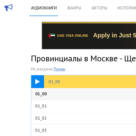
АУДИОКНИГИ
ЖАНРЫ
АВТОРЫ
ИСПОЛНИ
Провинциалы в Москве - Ще
Из раздела
Роман
04:59
01_00
01_00
01_01
01_02
01_03