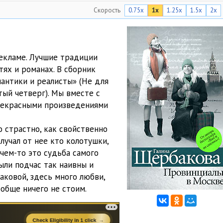
Скорость
0.75x
1x
1.25x
1.5x
2x
04:56
05:00
05:01
екламе. Лучшие традиции
тях и романах. В сборник
04:59
антики и реалисты» (Не для
05:00
тый четверг). Мы вместе с
прекрасными произведениями
05:04
о страстно, как свойственно
04:57
олучал от нее кто колотушки,
05:00
В чем-то это судьба самого
были подчас так наивны и
05:01
аковой, здесь много любви,
ообще ничего не стоим.
04:59
05:02