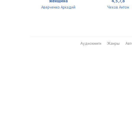
женщина
4,5,7,8
Аверченко Аркадий
Чехов Антон
Аудиокниги
Жанры
Ав