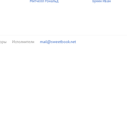
Митчелл Рональд
Бунин Иван
торы
Исполнители
mail@sweetbook.net