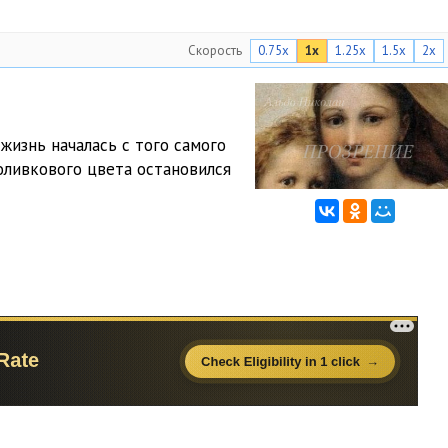
Скорость
0.75x
1x
1.25x
1.5x
2x
 жизнь началась с того самого
оливкового цвета остановился