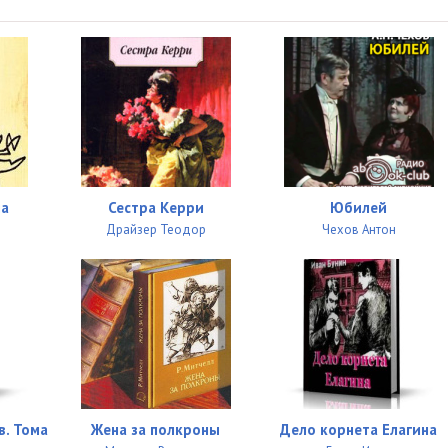
ла
Сестра Керри
Юбилей
Драйзер Теодор
Чехов Антон
в. Тома
Жена за полкроны
Дело корнета Елагина