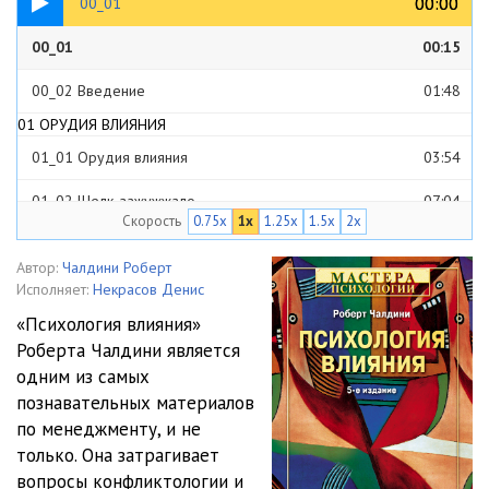
00:00
00:00
00_01
00 ВВЕДЕНИЕ
00_01
00:15
00_02 Введение
01:48
01 ОРУДИЯ ВЛИЯНИЯ
01_01 Орудия влияния
03:54
01_02 Щелк, зажужжало
07:04
Скорость
0.75x
1x
1.25x
1.5x
2x
01_03 Ставка на стереотипное мышление
10:45
Автор:
Чалдини Роберт
01_04 Спекулянты
08:30
Исполняет:
Некрасов Денис
«Психология влияния»
01_05 Джиу-джитсу
10:13
Роберта Чалдини является
02 ВЗАИМНЫЙ ОБМЕН
одним из самых
02_01 Взаимный обмен
05:49
познавательных материалов
по менеджменту, и не
02_02 Как работает это правило
03:26
только. Она затрагивает
вопросы конфликтологии и
02_03_01 Правило взаимного обмена является универсальным