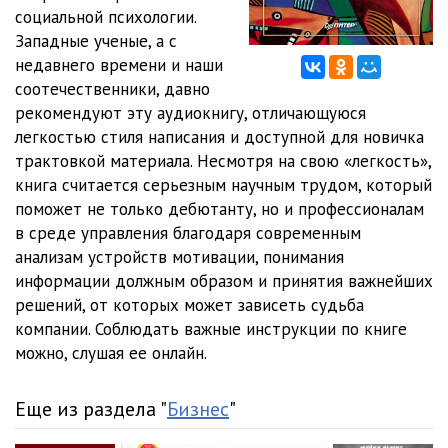
социальной психологии.
07:07
02_03_02 Правило взаимного обмена является универсальным
Западные ученые, а с
недавнего времени и наши
02:28
02_03_03 Правило взаимного обмена является универсальным
соотечественники, давно
рекомендуют эту аудиокнигу, отличающуюся
06:34
02_04 Правило взаимного обмена навязывает долги
08:05
легкостью стиля написания и доступной для новичка
02_05 Правило взаимного обмена может инициировать
трактовкой материала. Несмотря на свою «легкость»,
книга считается серьезным научным трудом, который
неравноценный обмен
07:42
02_06 Взаимные уступки
05:04
поможет не только дебютанту, но и профессионалам
в среде управления благодаря современным
02_07 Отказ-затем-отступление
09:48
анализам устройств мотивации, понимания
02_08 Взаимные уступки, контраст восприятия и тайна Уотергейта
информации должным образом и принятия важнейших
решений, от которых может зависеть судьба
08:22
02_09 Будь ты проклят, если сделаешь это, и будь ты проклят,
компании. Соблюдать важные инструкции по книге
можно, слушая ее онлайн.
если не сделаешь
04:05
02_10 Вот моя кровь, звоните снова
02:19
02_11 «Сладкие» побочные эффекты
04:44
Еще из раздела "
Бизнес
"
02_12 Защита
01:36