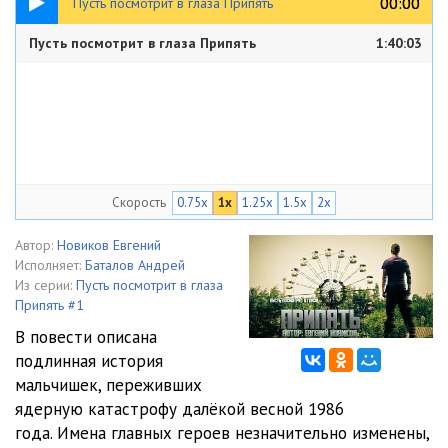
00:00
00:00
Пусть посмотрит в глаза Припять
Пусть посмотрит в глаза Припять
1:40:03
Скорость
0.75x
1x
1.25x
1.5x
2x
Автор:
Новиков Евгений
Исполняет:
Баталов Андрей
Из серии:
Пусть посмотрит в глаза
Припять #1
В повести описана
подлинная история
мальчишек, переживших
ядерную катастрофу далёкой весной 1986
года. Имена главных героев незначительно изменены,