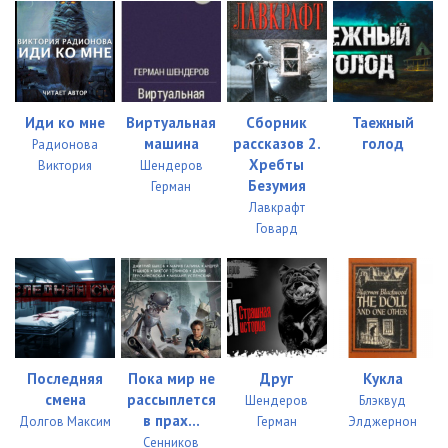
Иди ко мне
Виртуальная
Сборник
Таежный
машина
рассказов 2.
голод
Радионова
Хребты
Виктория
Шендеров
Безумия
Герман
Лавкрафт
Говард
Последняя
Пока мир не
Друг
Кукла
смена
рассыплется
Шендеров
Блэквуд
в прах...
Долгов Максим
Герман
Элджернон
Сенников