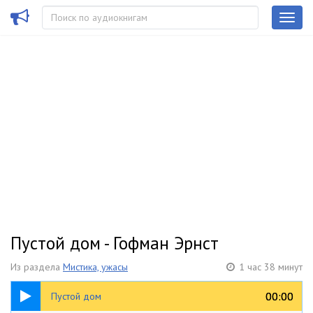
Пустой дом - Гофман Эрнст
Из раздела
Мистика, ужасы
1 час 38 минут
1:38:25
00:00
00:00
Пустой дом