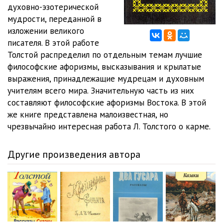
12. Ч. 1. Гл 12. Гнев
29:38
духовно-эзотерической
мудрости, переданной в
13. Ч. 1. Гл 13. Гордость
17:31
изложении великого
писателя. В этой работе
14. Ч. 1. Гл 14. Неравенство
32:34
Толстой распределил по отдельным темам лучшие
15. Ч. 1. Гл 15. Насилие
50:23
философские афоризмы, высказывания и крылатые
выражения, принадлежащие мудрецам и духовным
16. Ч. 1. Гл 16. Наказание
36:16
учителям всего мира. Значительную часть из них
составляют философские афоризмы Востока. В этой
17. Ч. 1. Гл 17. Тщеславие
25:06
же книге представлена малоизвестная, но
18. Ч. 1. Гл 18. Суеверие государства
49:18
чрезвычайно интересная работа Л. Толстого о карме.
19. Ч. 1. Гл 19. Ложная вера
41:32
Другие произведения автора
20. Ч. 1. Гл 20. Ложная наука
43:03
21. Ч. 1. Гл 21. Усилие
25:07
22. Ч. 1. Гл 22. Жизнь в настоящем
24:02