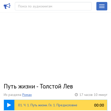
Путь жизни - Толстой Лев
Из раздела
Роман
17 часов 10 минут
13:07
00:00
00:00
01. Ч. 1. Путь жизни. Гл. 1. Предисловие