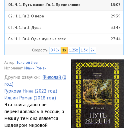
01. Ч. 1. Путь жизни. Гл. 1. Предисловие
13:07
02. Ч. 1. Гл 2. О вере
29:39
03. Ч. 1. Гл 3. Душа
33:47
04. Ч. 1. Гл 4. Одна душа на всех
27:44
Скорость
0.75x
1x
1.25x
1.5x
2x
05. Ч. 1. Гл 5. Бог
30:16
06. Ч. 1. Гл 6. Любовь
40:29
Автор:
Толстой Лев
Исполняет:
Ильин Роман
07. Ч. 1. Гл 7. Грехи, соблазны. Суеверия
28:58
Другие озвучки:
Филолай (0
год)
08. Ч. 1. Гл 8. Излишество
27:16
Гуркова Нина (2022 год)
09. Ч. 1. Гл 9. Половая похоть
30:47
Ильин Роман (2018 год)
Эта книга давно не
10. Ч. 1. Гл 10. Тунеядство
30:53
переиздавалась в России, а
между тем она является
11. Ч. 1. Гл 11. Корыстолюбие
32:42
шедевром мировой