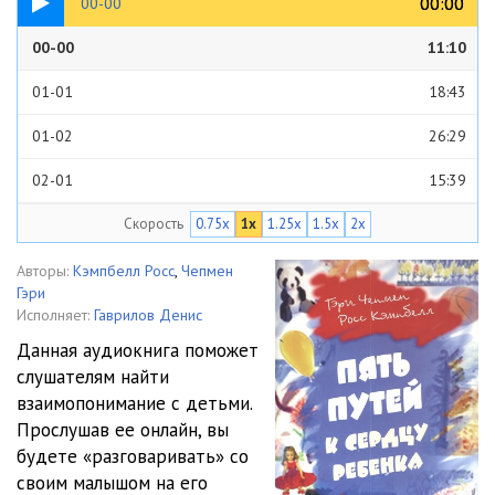
00:00
00:00
00-00
00-00
11:10
01-01
18:43
01-02
26:29
02-01
15:39
Скорость
0.75x
1x
1.25x
1.5x
2x
02-02
20:26
03-01
14:38
Авторы:
Кэмпбелл Росс
,
Чепмен
Гэри
03-02
16:49
Исполняет:
Гаврилов Денис
Данная аудиокнига поможет
04-01
29:10
слушателям найти
взаимопонимание с детьми.
05-01
29:47
Прослушав ее онлайн, вы
06-01
18:18
будете «разговаривать» со
своим малышом на его
06-02
17:26