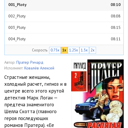
001_Ploty
08:10
002_Ploty
08:08
003_Ploty
08:15
004_Ploty
08:11
Скорость
0.75x
1x
1.25x
1.5x
2x
005_Ploty
08:11
006_Ploty
08:22
Автор:
Пратер Ричард
Исполняет:
Ковалёв Алексей
007_Ploty
08:13
Страстные женщины,
холодный расчет, гипноз и в
008_Ploty
08:07
центре всего этого крутой
009_Ploty
08:19
детектив Марк Логан —
предтеча знаменитого
010_Ploty
08:04
Шелла Скотта (главного
героя последующих
011_Ploty
08:11
романов Пратера). «Ее