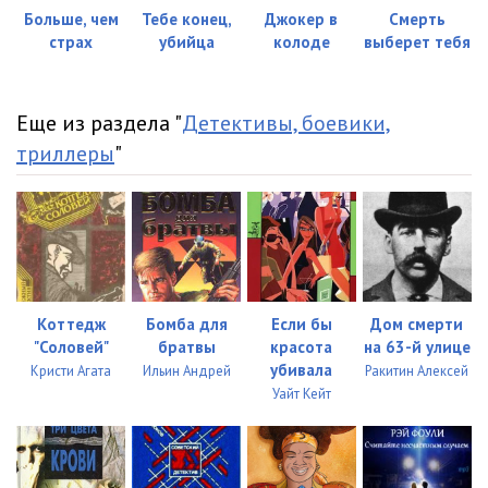
023_Ploty
08:05
Больше, чем
Тебе конец,
Джокер в
Смерть
страх
убийца
колоде
выберет тебя
024_Ploty
08:05
025_Ploty
08:09
Еще из раздела "
Детективы, боевики,
026_Ploty
08:05
триллеры
"
027_Ploty
08:07
028_Ploty
08:03
029_Ploty
08:35
030_Ploty
08:04
Коттедж
Бомба для
Если бы
Дом смерти
"Соловей"
братвы
красота
на 63-й улице
031_Ploty
08:07
убивала
Кристи Агата
Ильин Андрей
Ракитин Алексей
032_Ploty
08:06
Уайт Кейт
033_Ploty
08:15
034_Ploty
08:03