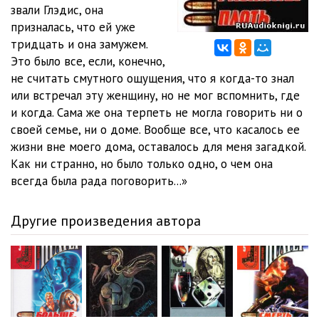
012_Ploty
08:09
звали Глэдис, она
призналась, что ей уже
013_Ploty
08:06
тридцать и она замужем.
Это было все, если, конечно,
014_Ploty
08:07
не считать смутного ощущения, что я когда-то знал
015_Ploty
08:28
или встречал эту женщину, но не мог вспомнить, где
и когда. Сама же она терпеть не могла говорить ни о
016_Ploty
08:04
своей семье, ни о доме. Вообще все, что касалось ее
жизни вне моего дома, оставалось для меня загадкой.
017_Ploty
08:11
Как ни странно, но было только одно, о чем она
018_Ploty
08:06
всегда была рада поговорить...»
019_Ploty
08:11
Другие произведения автора
020_Ploty
08:02
021_Ploty
08:21
022_Ploty
08:38