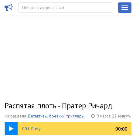
Распятая плоть - Пратер Ричард
Из раздела
Детективы, боевики, триллеры
9 часов 22 минуты
08:10
00:00
00:00
001_Ploty