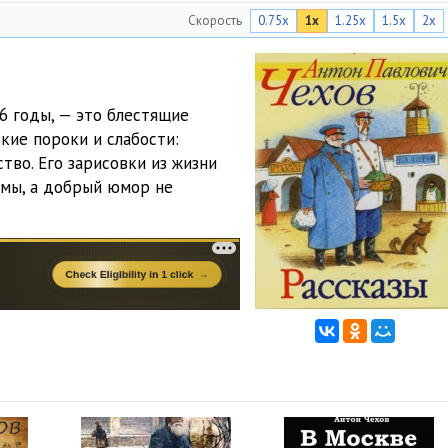
Скорость
0.75x
1x
1.25x
1.5x
2x
06:59
10:27
09:39
86 годы, — это блестящие
ие пороки и слабости:
09:12
тво. Его зарисовки из жизни
емы, а добрый юмор не
.