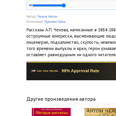
5. Хамелеон
6. Налим
Автор:
Чехов Антон
Исполняет:
Гуркова Нина
7. Егерь
Рассказы А.П. Чехова, написанные в 1884-18
остроумные юморески, высмеивающие людск
8. Ванька
лицемерие, подхалимство, скупость, невежес
того времени выпуклы и ярки, герои узнава
оставляет равнодушным ни одного читателя
Другие произведения автора