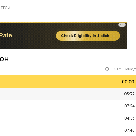
ТЕЛИ
тон
1 час 1 мину
00:00
00:00
05:37
07:54
04:13
07:40