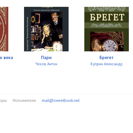
о века
Пари
Брегет
Чехов Антон
Куприн Александр
торы
Исполнители
mail@sweetbook.net