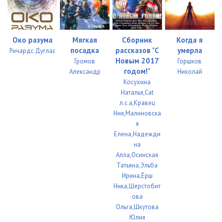
Око разума
Мягкая
Сборник
Когда я
посадка
рассказов "С
умерла
Ричардс Дуглас
Новым 2017
Громов
Горшков
годом!"
Александр
Николай
Косухина
Наталья,Cat
л.с.а,Кравец
Ния,Малиновска
я
Елена,Надежди
на
Алла,Осинская
Татьяна,Эльба
Ирина,Ёрш
Ника,Шерстобит
ова
Ольга,Шкутова
Юлия