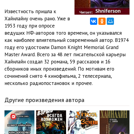
03_05_По пятам
10:21
Известность пришла к
04_01_Долгая вахта
12:45
Хайнлайну очень рано. Уже в
1953 году при опросе
04_02_Долгая вахта
12:32
ведущих НФ-авторов того времени, он указывался
04_03_Долгая вахта
09:23
как наиболее влиятельный современный автор. В1974
году его удостоили Damon Knight Memorial Grand
04_04_Долгая вахта
01:16
Master Award. Всего за 48 лет писательской карьеры
Хайнлайн создал 32 романа, 59 рассказов и 16
05_01_Однажды
13:36
сборников иных произведений. По мотивам его
05_02_Однажды
14:05
сочинений снято 4 кинофильма, 2 телесериала,
несколько радиопостановок и прочее.
05_03_Однажды
13:11
05_04_Однажды
15:26
Другие произведения автора
05_05_Однажды
14:47
05_06_Однажды
10:43