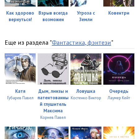
05_07_Однажды
01:01
06_01_Спасательная экспедиция
09:56
Как здорово
Взрыв всегда
Угроза с
Ковентри
вернуться!
возможен
Земли
06_02_Спасательная экспедиция
11:34
06_03_Спасательная экспедиция
08:05
Еще из раздела "
Фантастика, фэнтези
"
06_04_Спасательная экспедиция
10:17
06_05_Спасательная экспедиция
10:36
07_01_Зеленые холмы Земли
08:19
07_02_Зеленые холмы Земли
09:53
Катя
Дым, линзы и
Ловушка
Очередь
патентованны
Губарев Павел
Костенко Виктор
Лаумер Кейт
07_03_Зеленые холмы Земли
08:48
й глушитель
Максима
Корнев Павел