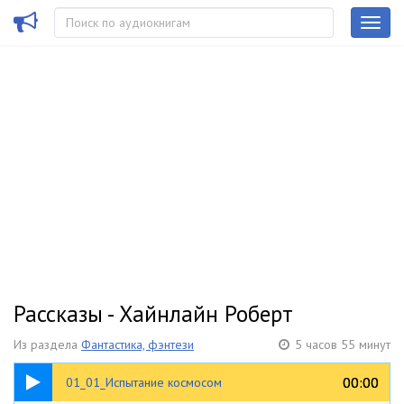
Рассказы - Хайнлайн Роберт
Из раздела
Фантастика, фэнтези
5 часов 55 минут
11:59
00:00
00:00
01_01_Испытание космосом