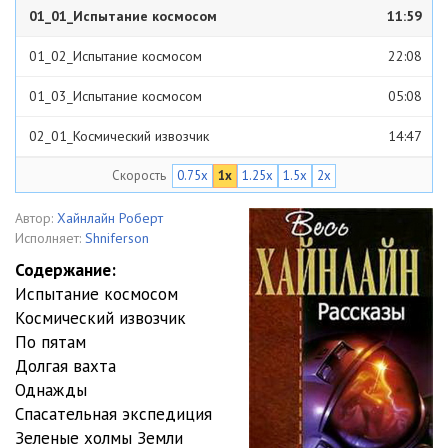
01_01_Испытание космосом
11:59
01_02_Испытание космосом
22:08
01_03_Испытание космосом
05:08
02_01_Космический извозчик
14:47
Скорость
0.75x
1x
1.25x
1.5x
2x
02_02_Космический извозчик
13:59
02_03_Космический извозчик
08:58
Автор:
Хайнлайн Роберт
Исполняет:
Shniferson
02_04_Космический извозчик
10:36
Содержание:
Испытание космосом
03_01_По пятам
17:57
Космический извозчик
03_02_По пятам
16:31
По пятам
Долгая вахта
03_03_По пятам
13:41
Однажды
Спасательная экспедиция
03_04_По пятам
12:54
Зеленые холмы Земли