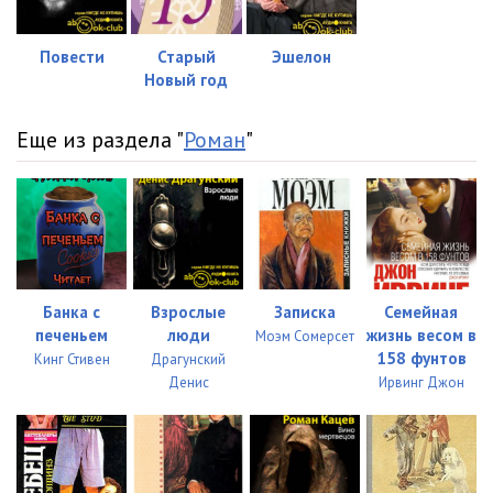
05_05_Bunin v Yalte
23:09
06_01_Iyul
25:20
Повести
Старый
Эшелон
Новый год
06_02_Iyul
26:30
06_03_Iyul
22:23
Еще из раздела "
Роман
"
Банка с
Взрослые
Записка
Семейная
печеньем
люди
жизнь весом в
Моэм Сомерсет
158 фунтов
Кинг Стивен
Драгунский
Денис
Ирвинг Джон