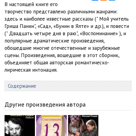
02_02_Deti, prodayuschie slivy
13:07
В настоящей книге его
творчество представлено различными жанрами:
02_03_Zolotoy plyazh
10:24
здесь и наиболее известные рассказы (" Мой учитель
Гриша Панин", «Сад», «Бунин в Ялте» и др.), и повести
02_04_Bichiko
14:03
(" Двадцать четыре дня в раю", «Воспоминание» ), и
02_05_Hachapuri
08:06
популярные драматические произведения,
обошедшие многие отечественные и зарубежные
03_Solntse
23:52
сцены. Произведения, вошедшие в этот сборник,
объединяет общая авторская романтическо-
04_01_Sad
27:04
лирическая интонация.
04_02_Sad
29:26
Содержание
05_01_Bunin v Yalte
23:40
05_02_Bunin v Yalte
27:14
Другие произведения автора
05_03_Bunin v Yalte
27:56
05_04_Bunin v Yalte
23:41