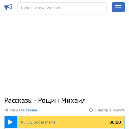
Рассказы - Рощин Михаил
Из раздела
Роман
8 часов 1 минута
00:22
00:00
00:00
00_01_Soderzhanie