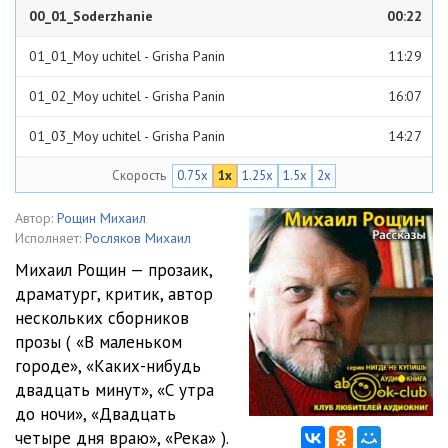
00_01_Soderzhanie
00:22
01_01_Moy uchitel - Grisha Panin
11:29
01_02_Moy uchitel - Grisha Panin
16:07
01_03_Moy uchitel - Grisha Panin
14:27
Скорость
0.75x
1x
1.25x
1.5x
2x
01_04_Moy uchitel - Grisha Panin
38:27
01_05_Moy uchitel - Grisha Panin
06:27
Автор:
Рощин Михаил
Исполняет:
Росляков Михаил
01_06_Moy uchitel - Grisha Panin
13:07
Михаил Рощин — прозаик,
драматург, критик, автор
01_07_Moy uchitel - Grisha Panin
14:26
нескольких сборников
01_08_Moy uchitel - Grisha Panin
07:49
прозы ( «В маленьком
городе», «Каких-нибудь
01_09_Moy uchitel - Grisha Panin
11:19
двадцать минут», «С утра
до ночи», «Двадцать
02_01_Karolina Bugas
21:31
четыре дня враю», «Река» ).