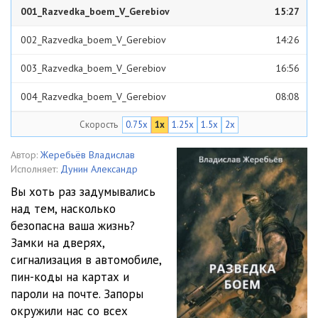
001_Razvedka_boem_V_Gerebiov
15:27
002_Razvedka_boem_V_Gerebiov
14:26
003_Razvedka_boem_V_Gerebiov
16:56
004_Razvedka_boem_V_Gerebiov
08:08
Скорость
0.75x
1x
1.25x
1.5x
2x
005_Razvedka_boem_V_Gerebiov
15:17
006_Razvedka_boem_V_Gerebiov
21:28
Автор:
Жеребьёв Владислав
Исполняет:
Дунин Александр
007_Razvedka_boem_V_Gerebiov
13:19
Вы хоть раз задумывались
над тем, насколько
008_Razvedka_boem_V_Gerebiov
19:54
безопасна ваша жизнь?
009_Razvedka_boem_V_Gerebiov
06:51
Замки на дверях,
сигнализация в автомобиле,
010_Razvedka_boem_V_Gerebiov
15:11
пин-коды на картах и
пароли на почте. Запоры
011_Razvedka_boem_V_Gerebiov
07:48
окружили нас со всех