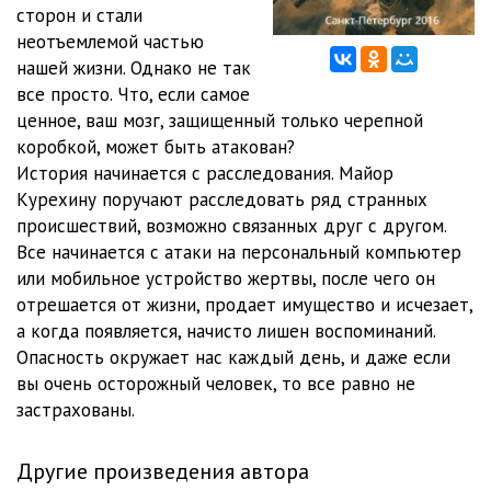
012_Razvedka_boem_V_Gerebiov
07:27
сторон и стали
неотъемлемой частью
013_Razvedka_boem_V_Gerebiov
07:29
нашей жизни. Однако не так
все просто. Что, если самое
014_Razvedka_boem_V_Gerebiov
09:46
ценное, ваш мозг, защищенный только черепной
015_Razvedka_boem_V_Gerebiov
12:34
коробкой, может быть атакован?
История начинается с расследования. Майор
016_Razvedka_boem_V_Gerebiov
16:36
Курехину поручают расследовать ряд странных
происшествий, возможно связанных друг с другом.
017_Razvedka_boem_V_Gerebiov
18:21
Все начинается с атаки на персональный компьютер
018_Razvedka_boem_V_Gerebiov
07:05
или мобильное устройство жертвы, после чего он
отрешается от жизни, продает имущество и исчезает,
019_Razvedka_boem_V_Gerebiov
08:15
а когда появляется, начисто лишен воспоминаний.
Опасность окружает нас каждый день, и даже если
020_Razvedka_boem_V_Gerebiov
13:45
вы очень осторожный человек, то все равно не
021_Razvedka_boem_V_Gerebiov
17:53
застрахованы.
022_Razvedka_boem_V_Gerebiov
10:50
Другие произведения автора