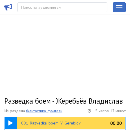
Разведка боем - Жеребьёв Владислав
Из раздела
Фантастика, фэнтези
15 часов 17 минут
15:27
00:00
00:00
001_Razvedka_boem_V_Gerebiov