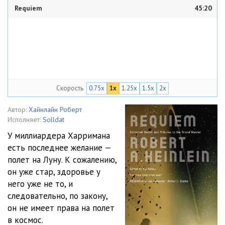
Requiem
45:20
Скорость
0.75x
1x
1.25x
1.5x
2x
Автор:
Хайнлайн Роберт
Исполняет:
Solldat
У миллиардера Харримана
есть последнее желание —
полет на Луну. К сожалению,
он уже стар, здоровье у
него уже не то, и
следовательно, по закону,
он не имеет права на полет
в космос.