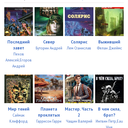
Последний
Север
Солярис
Выживший
завет
Буторин Андрей
Лем Станислав
Фелан Джеймс
Пехов
Алексей,Егоров
Андрей
Мир теней
Планета
Мастер. Часть
В чем сила,
проклятых
2
брат?
Саймак
Клиффорд
Гаррисон Гарри
Чащин Валерий
Ингвин Петр,Eau
Vive