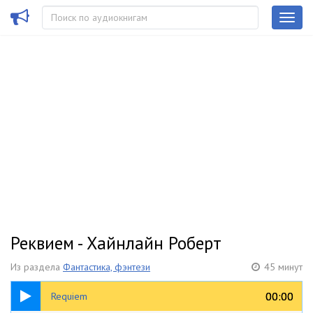
Реквием - Хайнлайн Роберт
Из раздела
Фантастика, фэнтези
45 минут
45:20
00:00
00:00
Requiem