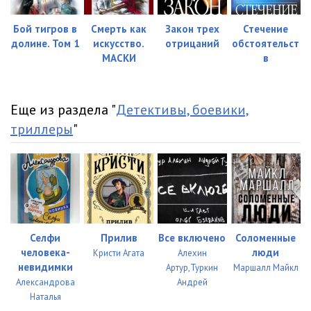
Rekviem_23
09:14
Rekviem_24
08:36
Бой тигров в
Смерть как
Закон трех
Стечение
долине. Том 1
искусство.
отрицаний
обстоятельст
Rekviem_25
09:14
МАСКИ
в
Rekviem_26
09:13
Еще из раздела "
Детективы, боевики,
Rekviem_27
08:32
триллеры
"
Rekviem_28
08:25
Rekviem_29
08:24
Rekviem_30
09:11
Rekviem_31
08:32
Селфи
Прилив
Все включено
Соломенные
Rekviem_32
11:06
человека-
люди
Кристи Агата
Алехин
невидимки
Артур,Туркин
Маршалл Майкл
Rekviem_33
08:24
Александрова
Андрей
Наталья
Rekviem_34
09:31