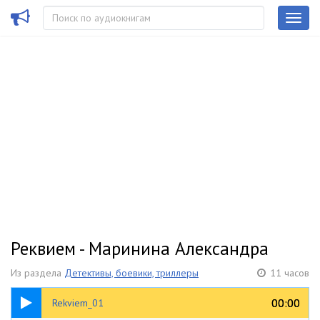
Реквием - Маринина Александра
Из раздела
Детективы, боевики, триллеры
11 часов
09:23
00:00
00:00
Rekviem_01