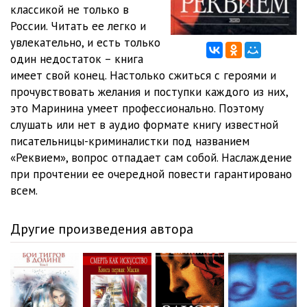
Rekviem_12
08:50
классикой не только в
России. Читать ее легко и
Rekviem_13
10:24
увлекательно, и есть только
один недостаток – книга
Rekviem_14
09:03
имеет свой конец. Настолько сжиться с героями и
Rekviem_15
09:39
прочувствовать желания и поступки каждого из них,
это Маринина умеет профессионально. Поэтому
Rekviem_16
09:04
слушать или нет в аудио формате книгу известной
писательницы-криминалистки под названием
Rekviem_17
09:24
«Реквием», вопрос отпадает сам собой. Наслаждение
Rekviem_18
08:27
при прочтении ее очередной повести гарантировано
всем.
Rekviem_19
10:07
Rekviem_20
08:37
Другие произведения автора
Rekviem_21
09:08
Rekviem_22
09:19