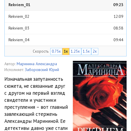
Rekviem_01
09:23
Rekviem_02
12:09
Rekviem_03
08:38
Rekviem_04
09:44
Скорость
0.75x
1x
1.25x
1.5x
2x
Rekviem_05
08:44
Rekviem_06
09:06
Автор:
Маринина Александра
Исполняет:
Заборовский Юрий
Rekviem_07
08:26
Изначальная запутанность
сюжета, не связанные друг
Rekviem_08
08:30
с другом на первый взгляд
Rekviem_09
09:08
свидетели и участники
преступления – вот главный
Rekviem_10
08:42
завлекающий стержень
Александры Марининой. Ее
Rekviem_11
09:38
детективы давно уже стали