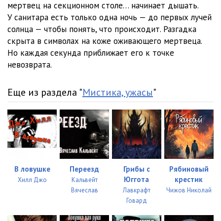
мертвец на секционном столе… начинает дышать.
У санитара есть только одна ночь — до первых лучей
солнца — чтобы понять, что происходит. Разгадка
скрыта в символах на коже оживающего мертвеца.
Но каждая секунда приближает его к точке
невозврата.
Еще из раздела "
Мистика, ужасы
"
В ловушке
Переезд
Грибы с
Рябиновый
Юггота
крестик
Хилл Джо
Кальвейт
Вячеслав
Лавкрафт
Чижов Николай
Говард