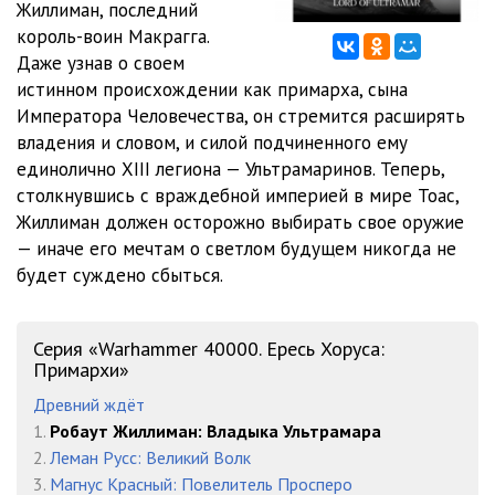
Жиллиман, последний
король-воин Макрагга.
17:54
12.Дэвид Аннандейл - Робаут Жиллиман Владыка Ультрамара
Даже узнав о своем
16:37
13.Дэвид Аннандейл - Робаут Жиллиман Владыка Ультрамара
истинном происхождении как примарха, сына
Императора Человечества, он стремится расширять
21:35
14.Дэвид Аннандейл - Робаут Жиллиман Владыка Ультрамара
владения и словом, и силой подчиненного ему
единолично XIII легиона — Ультрамаринов. Теперь,
14:28
15.Дэвид Аннандейл - Робаут Жиллиман Владыка Ультрамара
столкнувшись с враждебной империей в мире Тоас,
17:54
16.Дэвид Аннандейл - Робаут Жиллиман Владыка Ультрамара
Жиллиман должен осторожно выбирать свое оружие
— иначе его мечтам о светлом будущем никогда не
18:53
17.Дэвид Аннандейл - Робаут Жиллиман Владыка Ультрамара
будет суждено сбыться.
17:32
18.Дэвид Аннандейл - Робаут Жиллиман Владыка Ультрамара
Серия «Warhammer 40000. Ересь Хоруса:
14:20
19.Дэвид Аннандейл - Робаут Жиллиман Владыка Ультрамара
Примархи»
12:08
20.Дэвид Аннандейл - Робаут Жиллиман Владыка Ультрамара
Древний ждёт
1.
Робаут Жиллиман: Владыка Ультрамара
21:48
21.Дэвид Аннандейл - Робаут Жиллиман Владыка Ультрамара
2.
Леман Русс: Великий Волк
11:25
22.Дэвид Аннандейл - Робаут Жиллиман Владыка Ультрамара
3.
Магнус Красный: Повелитель Просперо