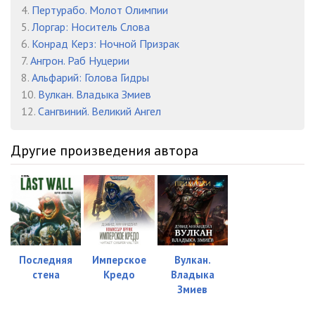
4.
Пертурабо. Молот Олимпии
16:16
23.Дэвид Аннандейл - Робаут Жиллиман Владыка Ультрамара
5.
Лоргар: Носитель Слова
6.
Конрад Керз: Ночной Призрак
15:36
24.Дэвид Аннандейл - Робаут Жиллиман Владыка Ультрамара
7.
Ангрон. Раб Нуцерии
18:31
8.
Альфарий: Голова Гидры
10.
Вулкан. Владыка Змиев
12.
Сангвиний. Великий Ангел
Другие произведения автора
Последняя
Имперское
Вулкан.
стена
Кредо
Владыка
Змиев