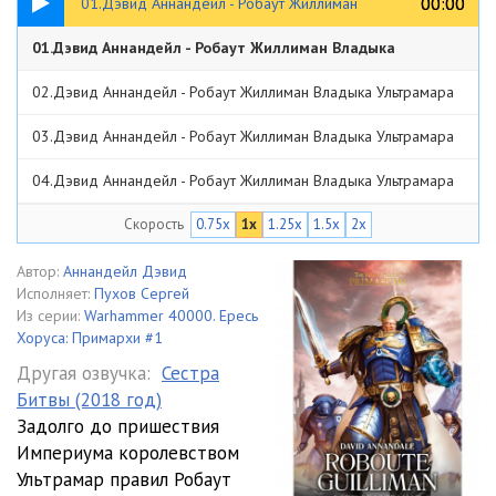
00:00
00:00
01.Дэвид Аннандейл - Робаут Жиллиман
01.Дэвид Аннандейл - Робаут Жиллиман Владыка
Владыка Ультрамара
Ультрамара
16:03
02.Дэвид Аннандейл - Робаут Жиллиман Владыка Ультрамара
16:00
03.Дэвид Аннандейл - Робаут Жиллиман Владыка Ультрамара
12:20
04.Дэвид Аннандейл - Робаут Жиллиман Владыка Ультрамара
22:45
Скорость
0.75x
1x
1.25x
1.5x
2x
05.Дэвид Аннандейл - Робаут Жиллиман Владыка Ультрамара
18:01
06.Дэвид Аннандейл - Робаут Жиллиман Владыка Ультрамара
Автор:
Аннандейл Дэвид
Исполняет:
Пухов Сергей
14:00
07.Дэвид Аннандейл - Робаут Жиллиман Владыка Ультрамара
Из серии:
Warhammer 40000. Ересь
Хоруса: Примархи #1
20:03
08.Дэвид Аннандейл - Робаут Жиллиман Владыка Ультрамара
Другая озвучка:
Сестра
Битвы (2018 год)
18:03
09.Дэвид Аннандейл - Робаут Жиллиман Владыка Ультрамара
Задолго до пришествия
12:33
10.Дэвид Аннандейл - Робаут Жиллиман Владыка Ультрамара
Империума королевством
Ультрамар правил Робаут
20:31
11.Дэвид Аннандейл - Робаут Жиллиман Владыка Ультрамара