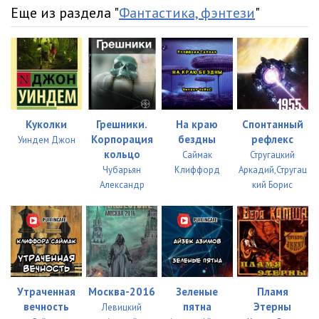
Еще из раздела "
Фантастика, фэнтези
"
Куколки
Грешники.
На краю
Спонтанный
Корпорация
бездны
рефлекс
Уиндем Джон
кольцо
Саймак
Стругацкий
Чубарьян
Клиффорд
Аркадий,Стругац
Александр
кий Борис
Утраченная
Москва-2016
Зеленые
Пламя
вечность
пятна
Этерны
Левицкий