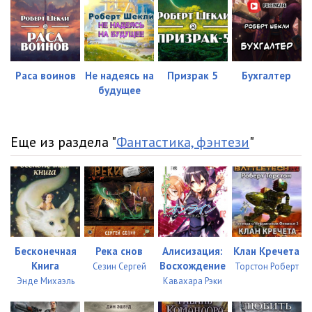
Раса воинов
Не надеясь на
Призрак 5
Бухгалтер
будущее
Еще из раздела "
Фантастика, фэнтези
"
Бесконечная
Река снов
Алисизация:
Клан Кречета
Книга
Восхождение
Сезин Сергей
Торстон Роберт
Энде Михаэль
Кавахара Рэки