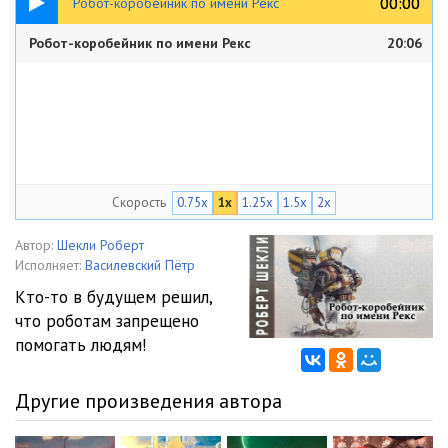
00:00
00:00
Робот-коробейник по имени Рекс
Робот-коробейник по имени Рекс
20:06
Скорость
0.75x
1x
1.25x
1.5x
2x
Автор:
Шекли Роберт
Исполняет:
Василевский Пётр
Кто-то в будущем решил,
что роботам запрещено
помогать людям!
Другие произведения автора