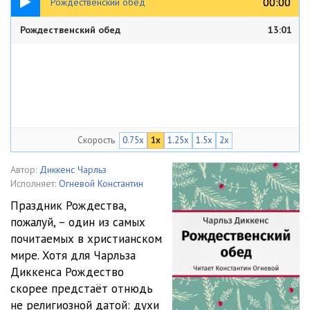
00:00
00:00
Рождественский обед
Рождественский обед
13:01
Скорость
0.75x
1x
1.25x
1.5x
2x
Автор:
Диккенс Чарльз
Исполняет:
Огневой Константин
Праздник Рождества,
пожалуй, – один из самых
почитаемых в христианском
мире. Хотя для Чарльза
Диккенса Рождество
скорее предстаёт отнюдь
не религиозной датой: духи