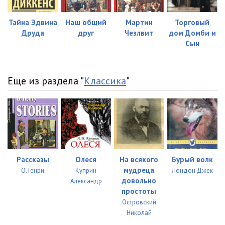
Тайна Эдвина
Наш общий
Мартин
Торговый
Друда
друг
Чезлвит
дом Домби и
Сын
Еще из раздела "
Классика
"
Рассказы
Олеся
На всякого
Бурый волк
мудреца
О. Генри
Куприн
Лондон Джек
довольно
Александр
простоты
Островский
Николай