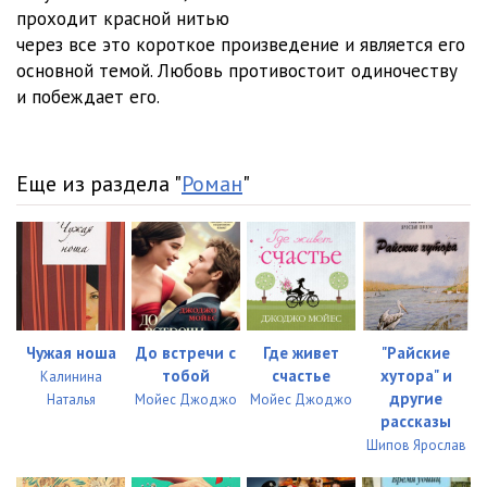
проходит красной нитью
через все это короткое произведение и является его
основной темой. Любовь противостоит одиночеству
и побеждает его.
Еще из раздела "
Роман
"
Чужая ноша
До встречи с
Где живет
"Райские
тобой
счастье
хутора" и
Калинина
другие
Наталья
Мойес Джоджо
Мойес Джоджо
рассказы
Шипов Ярослав