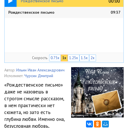
00:00
00:00
Рождественское письмо
Рождественское письмо
09:37
Скорость
0.75x
1x
1.25x
1.5x
2x
Автор:
Ильин Иван Александрович
Исполняет:
Чурсин Дмитрий
«Рождественское письмо»
даже не назовешь в
строгом смысле рассказом,
в нем практически нет
сюжета, но зато есть
глубина любви. Именно она,
безусловная любовь,