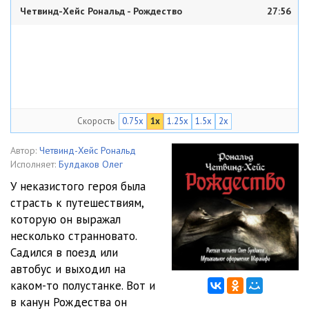
Четвинд-Хейс Рональд - Рождество
27:56
Скорость
0.75x
1x
1.25x
1.5x
2x
Автор:
Четвинд-Хейс Рональд
Исполняет:
Булдаков Олег
У неказистого героя была
страсть к путешествиям,
которую он выражал
несколько странновато.
Садился в поезд или
автобус и выходил на
каком-то полустанке. Вот и
в канун Рождества он