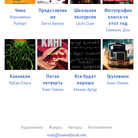
Чико
Представлен
Школьная
Фотография
ие
экскурсия
класса за
Маккаммон
этот год
Роберт
Литтл Бентли
Litchi Claw
Симмонс Дэн
Канахкон
Пятая
Все будет
Грузовики
четверть
хорошо
Рубан Ольга
Кинг Стивен
Кинг Стивен
Алехин Артур
Аудиокниги
Жанры
Авторы
Исполнители
mail@sweetbook.net