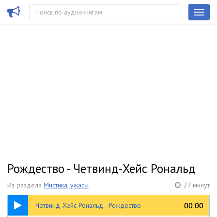
Рождество - Четвинд-Хейс Рональд
Из раздела
Мистика, ужасы
27 минут
27:56
00:00
00:00
Четвинд-Хейс Рональд - Рождество