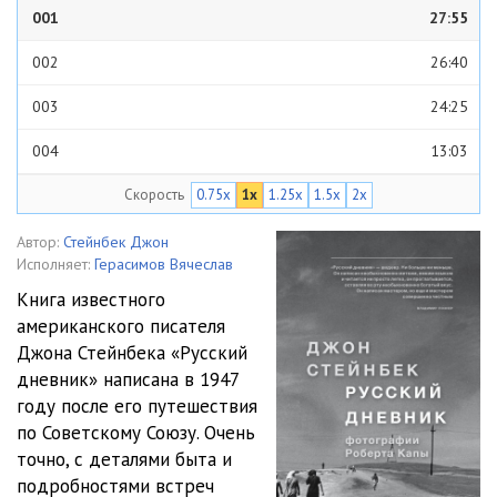
001
27:55
002
26:40
003
24:25
004
13:03
Скорость
0.75x
1x
1.25x
1.5x
2x
005
24:12
006
21:16
Автор:
Стейнбек Джон
Исполняет:
Герасимов Вячеслав
007
22:53
Книга известного
американского писателя
008
08:51
Джона Стейнбека «Русский
009
17:37
дневник» написана в 1947
году после его путешествия
010
17:15
по Советскому Союзу. Очень
точно, с деталями быта и
011
19:13
подробностями встреч