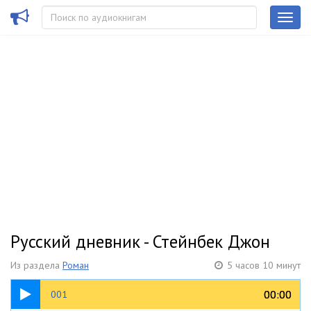
Русский дневник - Стейнбек Джон
Из раздела
Роман
5 часов 10 минут
27:55
00:00
00:00
001