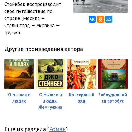
012
20:06
Стейнбек воспроизводит
свое путешествие по
013
24:16
стране (Москва —
Сталинград — Украина —
014
22:34
Грузия).
015
20:04
Другие произведения автора
О мышах и
О мышах и
Консервный
Заблудивший
людях
людях.
ряд
ся автобус
Жемчужина
Еще из раздела "
Роман
"