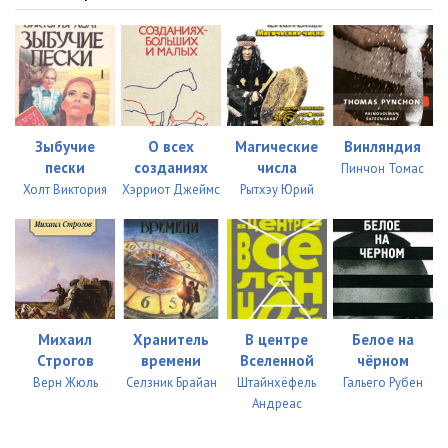
Зыбучие
О всех
Магические
Винляндия
пески
созданиях
числа
Пинчон Томас
Холт Виктория
Хэрриот Джеймс
Рытхэу Юрий
Михаил
Хранитель
В центре
Белое на
Строгов
времени
Вселенной
чёрном
Верн Жюль
Селзник Брайан
Штайнхёфель
Гальего Рубен
Андреас