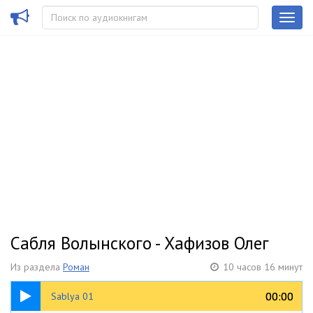
Сабля Волынского - Хафизов Олег
Из раздела
Роман
10 часов 16 минут
28:23
00:00
00:00
Sablya 01