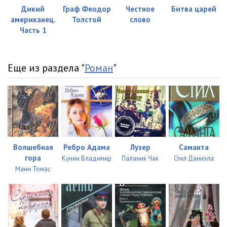
Дикий
Граф Феодор
Честное
Битва царей
американец.
Толстой
слово
Часть 1
Еще из раздела "
Роман
"
Волшебная
Ребро Адама
Лузер
Саманта
гора
Кунин Владимир
Паланик Чак
Стил Даниэла
Манн Томас