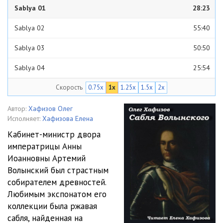
Sablya 01
28:23
Sablya 02
55:40
Sablya 03
50:50
Sablya 04
25:54
Скорость
0.75x
1x
1.25x
1.5x
2x
Sablya 05
1:31:53
Sablya 06
53:03
Автор:
Хафизов Олег
Исполняет:
Хафизова Елена
Sablya 07
49:52
Кабинет-министр двора
императрицы Анны
Sablya 08
52:24
Иоанновны Артемий
Sablya 09
1:29:43
Волынский был страстным
собирателем древностей.
Sablya 10
43:28
Любимым экспонатом его
коллекции была ржавая
Sablya 11
19:00
сабля, найденная на