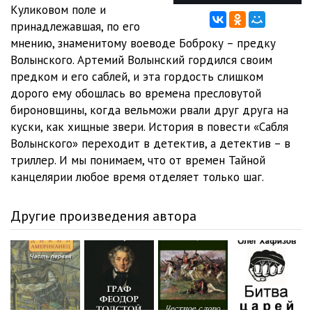
Sablya 12
10:59
Куликовом поле и
принадлежавшая, по его
Sablya 13
25:37
мнению, знаменитому воеводе Боброку – предку
Волынского. Артемий Волынский гордился своим
Sablya 14
13:50
предком и его саблей, и эта гордость слишком
Sablya 15
05:31
дорого ему обошлась во времена пресловутой
бироновщины, когда вельможи рвали друг друга на
куски, как хищные звери. История в повести «Сабля
Волынского» переходит в детектив, а детектив – в
триллер. И мы понимаем, что от времен Тайной
канцелярии любое время отделяет только шаг.
Другие произведения автора