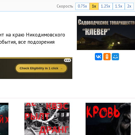
Скорость
0.75x
1x
1.25x
1.5x
2x
ит на краю Никодимовского
обытия, все подозрения