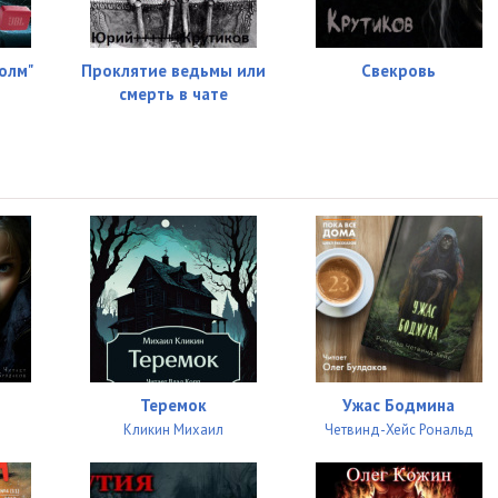
олм"
Проклятие ведьмы или
Свекровь
смерть в чате
Теремок
Ужас Бодмина
Кликин Михаил
Четвинд-Хейс Рональд