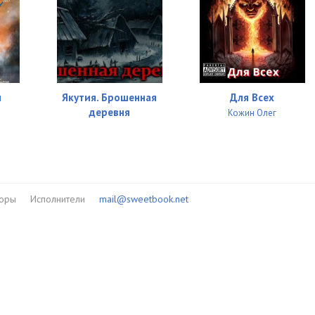
и
Якутия. Брошенная
Для Всех
деревня
Кожин Олег
торы
Исполнители
mail@sweetbook.net