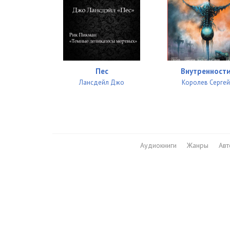
Пес
Внутренност
Лансдейл Джо
Королев Сергей
Аудиокниги
Жанры
Ав