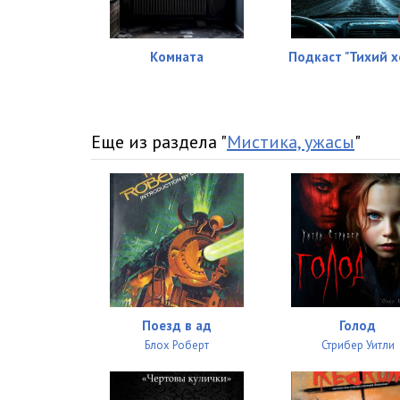
Комната
Подкаст "Тихий х
Еще из раздела "
Мистика, ужасы
"
Поезд в ад
Голод
Блох Роберт
Стрибер Уитли