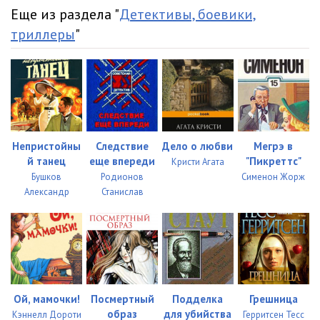
Еще из раздела "
Детективы, боевики,
триллеры
"
Непристойны
Следствие
Дело о любви
Мегрэ в
й танец
еще впереди
"Пикреттс"
Кристи Агата
Бушков
Родионов
Сименон Жорж
Александр
Станислав
Ой, мамочки!
Посмертный
Подделка
Грешница
образ
для убийства
Кэннелл Дороти
Герритсен Тесс