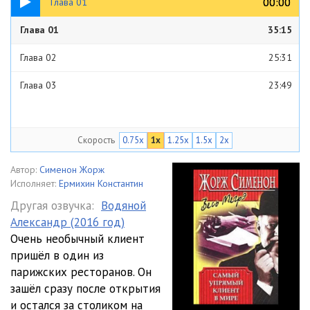
00:00
00:00
Глава 01
Глава 01
35:15
Глава 02
25:31
Глава 03
23:49
Скорость
0.75x
1x
1.25x
1.5x
2x
Автор:
Сименон Жорж
Исполняет:
Ермихин Константин
Другая озвучка:
Водяной
Александр (2016 год)
Очень необычный клиент
пришёл в один из
парижских ресторанов. Он
зашёл сразу после открытия
и остался за столиком на