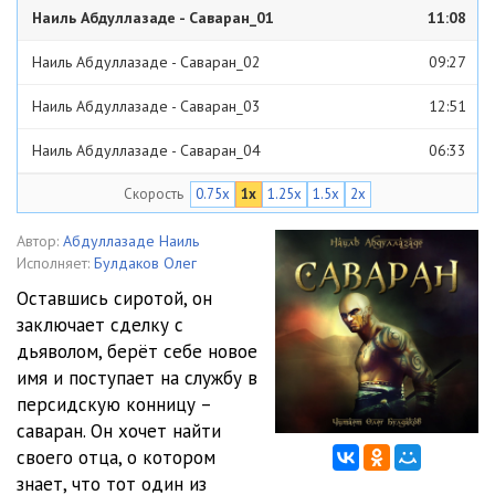
Наиль Абдуллазаде - Саваран_01
11:08
Наиль Абдуллазаде - Саваран_02
09:27
Наиль Абдуллазаде - Саваран_03
12:51
Наиль Абдуллазаде - Саваран_04
06:33
Скорость
0.75x
1x
1.25x
1.5x
2x
Наиль Абдуллазаде - Саваран_05
15:37
Наиль Абдуллазаде - Саваран_06
07:22
Автор:
Абдуллазаде Наиль
Исполняет:
Булдаков Олег
Наиль Абдуллазаде - Саваран_07
12:20
Оставшись сиротой, он
заключает сделку с
Наиль Абдуллазаде - Саваран_08
17:34
дьяволом, берёт себе новое
Наиль Абдуллазаде - Саваран_09
09:34
имя и поступает на службу в
персидскую конницу –
Наиль Абдуллазаде - Саваран_10
08:41
саваран. Он хочет найти
своего отца, о котором
Наиль Абдуллазаде - Саваран_11
09:58
знает, что тот один из