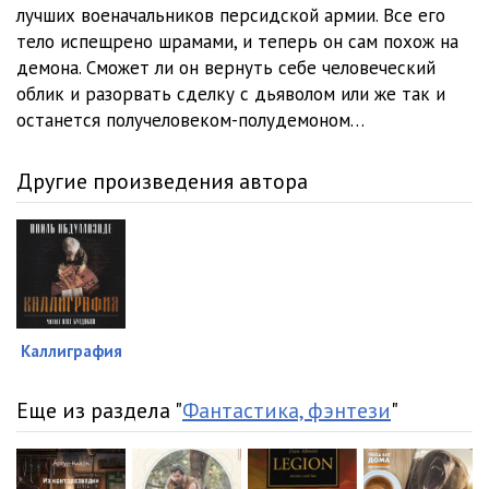
Наиль Абдуллазаде - Саваран_12
06:55
лучших военачальников персидской армии. Все его
тело испещрено шрамами, и теперь он сам похож на
Наиль Абдуллазаде - Саваран_13
06:27
демона. Сможет ли он вернуть себе человеческий
облик и разорвать сделку с дьяволом или же так и
Наиль Абдуллазаде - Саваран_14
10:13
останется получеловеком-полудемоном…
Наиль Абдуллазаде - Саваран_15
08:15
Другие произведения автора
Наиль Абдуллазаде - Саваран_16
09:13
Наиль Абдуллазаде - Саваран_17
10:44
Наиль Абдуллазаде - Саваран_18
07:18
Наиль Абдуллазаде - Саваран_19
07:25
Каллиграфия
Наиль Абдуллазаде - Саваран_20
08:18
Наиль Абдуллазаде - Саваран_21
05:01
Еще из раздела "
Фантастика, фэнтези
"
Наиль Абдуллазаде - Саваран_22
08:47