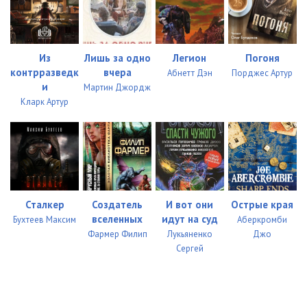
Из
Лишь за одно
Легион
Погоня
контрразведк
вчера
Абнетт Дэн
Порджес Артур
и
Мартин Джордж
Кларк Артур
Сталкер
Создатель
И вот они
Острые края
вселенных
идут на суд
Бухтеев Максим
Аберкромби
Фармер Филип
Лукьяненко
Джо
Сергей