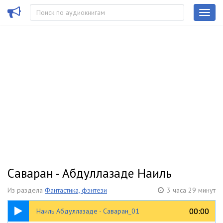
Саваран - Абдуллазаде Наиль
Из раздела
Фантастика, фэнтези
3 часа 29 минут
11:08
00:00
00:00
Наиль Абдуллазаде - Саваран_01