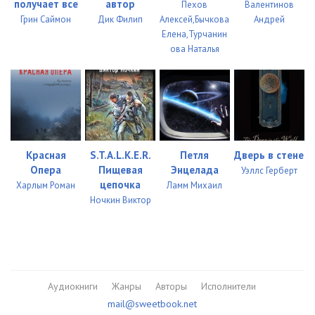
получает все
автор
Пехов
Валентинов
010
04:58
Грин Саймон
Дик Филип
Алексей,Бычкова
Андрей
Елена,Турчанин
011
04:56
ова Наталья
012
04:56
013
04:59
014
04:58
Красная
S.T.A.L.K.E.R.
Петля
Дверь в стене
015
04:59
Опера
Пищевая
Энцелада
Уэллс Герберт
цепочка
016
04:56
Харлым Роман
Ламм Михаил
Ночкин Виктор
017
04:55
018
04:56
019
04:56
Аудиокниги
Жанры
Авторы
Исполнители
020
04:55
mail@sweetbook.net