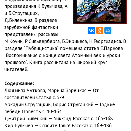
01.Повести и рассказы/Булычев Кир/Спасите Галю!
произведения К.Булычева, А.
001
04:56
и Б.Стругацких,
Д.Биленкина. В разделе
002
04:58
зарубежной фантастики
представлены рассказы
003
05:00
М.Коуни, Р.Сильверберга, Б.Энрикеса, Н.Георгиадиса. В
004
03:04
разделе `Публицистика` помещена статья Е.Парнова
`Воспоминания о конце света Атомный век и уроки
005
04:56
прошлого`. Книга рассчитана на широкий круг
читателей.
006
04:59
007
04:57
Содержание:
Людмила Чуткова, Марина Зарецкая — От
008
04:56
составителей Статья c. 5-9
Аркадий Стругацкий, Борис Стругацкий — Гадкие
009
04:57
лебеди Повесть c. 10-164
010
05:04
Дмитрий Биленкин — Уик-энд Рассказ c. 165-168
Кир Булычев — Спасите Галю! Рассказ c. 169-186
011
05:00