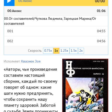
00:00
00:00
00.Анонс
00.Анонс
00.Анонс
01:06
00.От составителей/Чуткова Людмила, Зарецкая Марина/От
составителей
001
04:55
002
04:56
Скорость
0.75x
1x
1.25x
1.5x
2x
003
04:59
004
04:56
Исполняет:
Кваснюк Зоя
«Авторы, чьи произведения
005
03:48
составили настоящий
01.Повести и рассказы/Биленкин Дмитрий/Уик-энд
сборник, каждый по-своему
001
04:56
говорят об одном: какие
шаги нужно предпринять,
002
04:57
чтобы сохранить нашу
планету здоровой. Заботой
003
01:41
о судьбе Земли проникнуты