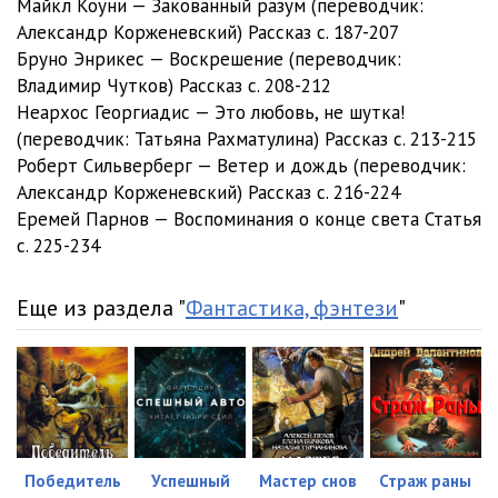
Майкл Коуни — Закованный разум (переводчик:
Александр Корженевский) Рассказ c. 187-207
012
04:24
Бруно Энрикес — Воскрешение (переводчик:
01.Повести и рассказы/Стругацкий Аркадий, Стругацкий Борис/
Владимир Чутков) Рассказ c. 208-212
Гадкие лебеди
Неархос Георгиадис — Это любовь, не шутка!
001
04:55
(переводчик: Татьяна Рахматулина) Рассказ c. 213-215
Роберт Сильверберг — Ветер и дождь (переводчик:
002
04:57
Александр Корженевский) Рассказ c. 216-224
003
05:00
Еремей Парнов — Воспоминания о конце света Статья
c. 225-234
004
04:58
005
04:58
Еще из раздела "
Фантастика, фэнтези
"
006
04:57
007
04:56
008
04:55
009
04:58
Победитель
Успешный
Мастер снов
Страж раны