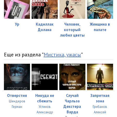
Ур
Кадиллак
Человек,
Женщина в
Долана
который
палате
любил цветы
Еще из раздела "
Мистика, ужасы
"
Отверстия
Никуда не
Случай
Запретная
сбежать
Чарльза
зона
Шендеров
Декстера
Герман
Устинов
Грибанов
Варда
Александр
Алексей