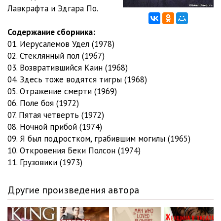
Лавкрафта и Эдгара По.
12. King_Otkroveniya_Bekki_Polson_192
49:02
Содержание сборника:
13. King_Gruzoviki_01_192
21:44
01. Иерусалемов Удел (1978)
02. Стеклянный пол (1967)
14. King_Gruzoviki_02_192
24:30
03. Возвратившийся Каин (1968)
04. Здесь тоже водятся тигры (1968)
05. Отражение смерти (1969)
06. Поле боя (1972)
07. Пятая четверть (1972)
08. Ночной прибой (1974)
09. Я был подростком, грабившим могилы (1965)
10. Откровения Беки Полсон (1974)
11. Грузовики (1973)
Другие произведения автора