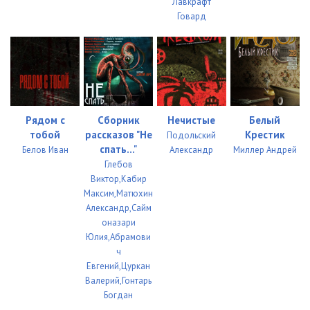
Лавкрафт
Говард
Рядом с
Сборник
Нечистые
Белый
тобой
рассказов "Не
Крестик
Подольский
спать..."
Белов Иван
Александр
Миллер Андрей
Глебов
Виктор,Кабир
Максим,Матюхин
Александр,Сайм
оназари
Юлия,Абрамови
ч
Евгений,Цуркан
Валерий,Гонтарь
Богдан