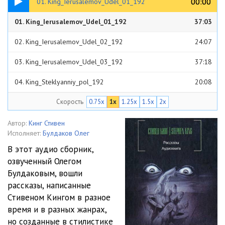
00:00
00:00
01. King_Ierusalemov_Udel_01_192
01. King_Ierusalemov_Udel_01_192
37:03
02. King_Ierusalemov_Udel_02_192
24:07
03. King_Ierusalemov_Udel_03_192
37:18
04. King_Steklyanniy_pol_192
20:08
Скорость
0.75x
1x
1.25x
1.5x
2x
05. King_Vozvrativshiysya_Kain_192
15:46
06. King_Zdes_tozhe_vodyatcya_tigri_192
11:46
Автор:
Кинг Стивен
Исполняет:
Булдаков Олег
07. King_Otrajhenie_smerti_192
19:45
В этот аудио сборник,
озвученный Олегом
08. King_Pole_boya_192
23:53
Булдаковым, вошли
09. King_Pyataya_chetvert_192
43:12
рассказы, написанные
Стивеном Кингом в разное
10. King_Nochnoy_priboy_192
25:53
время и в разных жанрах,
но созданные в стилистике
11. King_Ya_bil_podrostkom_192
41:22