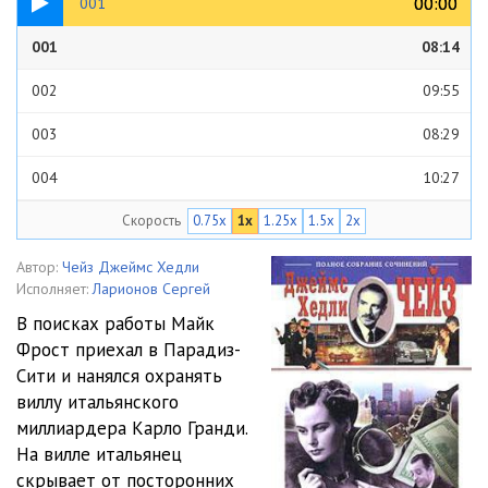
00:00
00:00
001
001
08:14
002
09:55
003
08:29
004
10:27
Скорость
0.75x
1x
1.25x
1.5x
2x
005
10:23
006
08:33
Автор:
Чейз Джеймс Хедли
Исполняет:
Ларионов Сергей
007
09:17
В поисках работы Майк
Фрост приехал в Парадиз-
008
10:39
Сити и нанялся охранять
009
06:47
виллу итальянского
миллиардера Карло Гранди.
010
08:21
На вилле итальянец
скрывает от посторонних
011
07:29