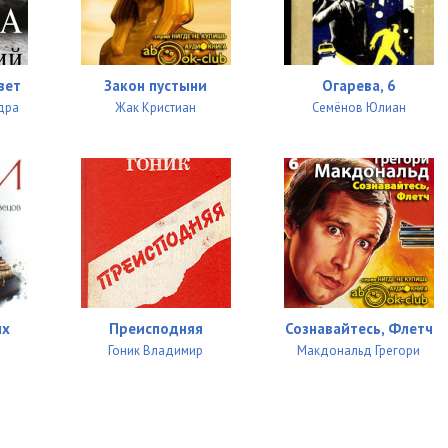
05:04
05:01
вет
Закон пустыни
Огарева, 6
05:23
дра
Жак Кристиан
Семёнов Юлиан
05:12
05:25
05:02
05:03
05:11
05:04
их
Преисподняя
Сознавайтесь, Флетч
Гоник Владимир
Макдональд Грегори
05:04
02:30
05:02