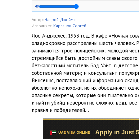
01_01_04
01_01_05
Автор:
Эллрой Джеймс
Исполняет:
Кирсанов Сергей
01_01_06
Лос-Анджелес, 1953 год. В кафе «Ночная со
хладнокровно расстреляны шесть человек. 
01_01_07
занимаются трое полицейских: молодой чес
01_01_08
стремящийся быть достойным славы своего 
безжалостный мститель Бад Уайт, в детств
01_01_09
собственной матери; и консультант популя
Винсеннс, поставляющий информацию сканд
01_01_10
абсолютно непохожи, но их объединяет одно
01_01_11
опасные секреты, которые они тщательно о
и найти убийц невероятно сложно: ведь все 
01_01_12
правил и победителей…
01_02_01
01_02_02