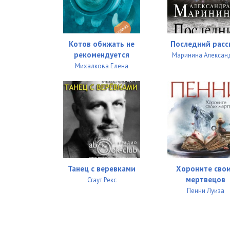
01_03_02
01_03_03
01_03_04
Котов обижать не
Последний расс
рекомендуется
Маринина Алексан
01_03_05
Михалкова Елена
01_03_06
01_03_07
01_03_08
01_03_09
01_03_10
Танец с веревками
Хороните сво
мертвецов
Стаут Рекс
01_03_11
Пенни Луиза
01_03_12
01_04_01