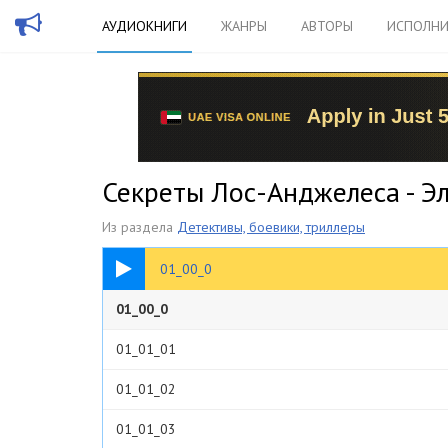
АУДИОКНИГИ
ЖАНРЫ
АВТОРЫ
ИСПОЛНИ
Секреты Лос-Анджелеса - Э
Из раздела
Детективы, боевики, триллеры
00:19
01_00_0
01_00_0
01_01_01
01_01_02
01_01_03