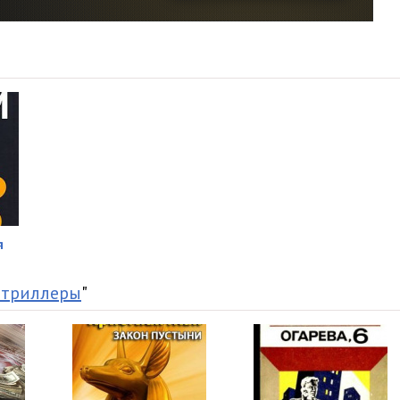
05:17
05:03
05:06
05:09
05:07
05:07
05:05
я
05:03
 триллеры
"
05:33
02:38
05:27