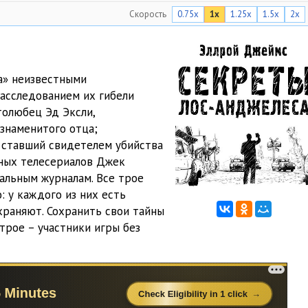
Скорость
0.75x
1x
1.25x
1.5x
2x
05:46
05:15
05:07
ва» неизвестными
Расследованием их гибели
05:10
толюбец Эд Эксли,
05:06
знаменитого отца;
е ставший свидетелем убийства
05:10
рных телесериалов Джек
альным журналам. Все трое
05:02
: у каждого из них есть
05:13
храняют. Сохранить свои тайны
трое – участники игры без
02:16
05:20
05:05