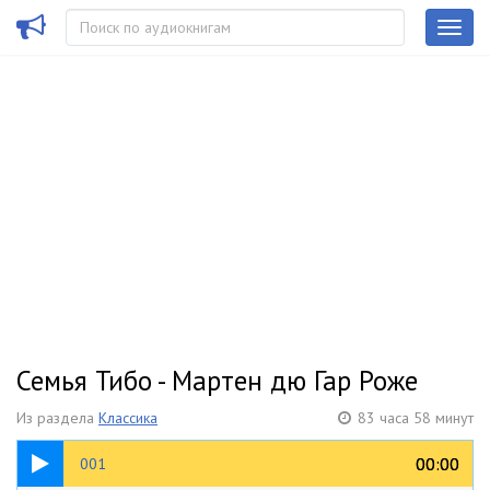
Семья Тибо - Мартен дю Гар Роже
Из раздела
Классика
83 часа 58 минут
00:20
00:00
00:00
001