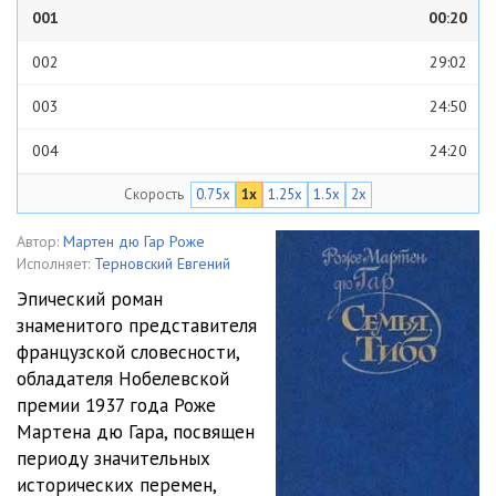
001
00:20
002
29:02
003
24:50
004
24:20
Скорость
0.75x
1x
1.25x
1.5x
2x
005
25:04
006
28:00
Автор:
Мартен дю Гар Роже
Исполняет:
Терновский Евгений
007
24:23
Эпический роман
знаменитого представителя
008
24:26
французской словесности,
009
26:20
обладателя Нобелевской
премии 1937 года Роже
010
25:12
Мартена дю Гара, посвящен
периоду значительных
011
26:28
исторических перемен,