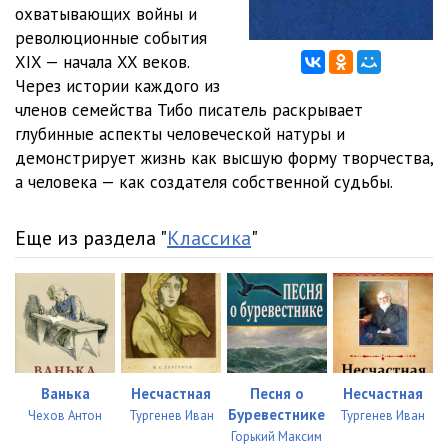
012
23:57
охватывающих войны и
революционные события
013
28:29
XIX — начала XX веков.
Через истории каждого из
014
28:02
членов семейства Тибо писатель раскрывает
015
24:55
глубинные аспекты человеческой натуры и
демонстрирует жизнь как высшую форму творчества,
016
25:04
а человека — как создателя собственной судьбы.
017
25:10
Еще из раздела "
Классика
"
018
25:58
019
29:51
020
27:52
021
29:33
Ванька
Несчастная
Песня о
Несчастная
022
23:51
Буревестнике
Чехов Антон
Тургенев Иван
Тургенев Иван
Горький Максим