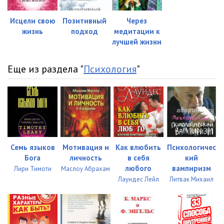
Исцели свою
Позитивный
Через
жизнь
подход
медитации к
лучшей жизни
Еще из раздела "
Психология
"
Семь языков
Мотивация и
Как влюбить
Психологичес
Бога
личность
в себя
кий
любого
вампиризм
Лири Тимоти
Маслоу Абрахам
Лаундес Лейл
Литвак Михаил