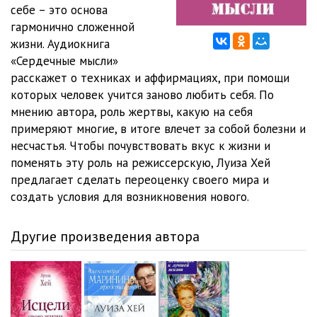
12
11:01
себе – это основа
гармонично сложенной
13
11:19
жизни. Аудиокнига
«Сердечные мысли»
14
13:16
расскажет о техниках и аффирмациях, при помощи
15
12:17
которых человек учится заново любить себя. По
мнению автора, роль жертвы, какую на себя
16
12:39
примеряют многие, в итоге влечет за собой болезни и
несчастья. Чтобы почувствовать вкус к жизни и
17
11:13
поменять эту роль на режиссерскую, Луиза Хей
18
10:26
предлагает сделать переоценку своего мира и
создать условия для возникновения нового.
19
10:50
20
13:20
Другие произведения автора