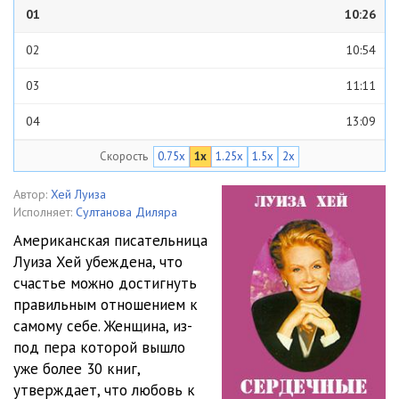
01
10:26
02
10:54
03
11:11
04
13:09
Скорость
0.75x
1x
1.25x
1.5x
2x
05
13:01
06
11:58
Автор:
Хей Луиза
Исполняет:
Султанова Диляра
07
11:28
Американская писательница
Луиза Хей убеждена, что
08
12:40
счастье можно достигнуть
09
10:52
правильным отношением к
самому себе. Женщина, из-
10
11:28
под пера которой вышло
уже более 30 книг,
11
10:34
утверждает, что любовь к