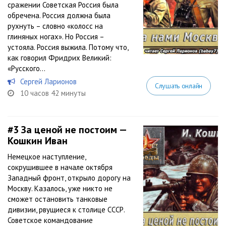
сражении Советская Россия была
обречена. Россия должна была
рухнуть – словно «колосс на
глиняных ногах». Но Россия –
устояла. Россия выжила. Потому что,
как говорил Фридрих Великий:
«Русского...
Сергей Ларионов
Слушать онлайн
10 часов 42 минуты
#3
За ценой не постоим —
Кошкин Иван
Немецкое наступление,
сокрушившее в начале октября
Западный фронт, открыло дорогу на
Москву. Казалось, уже никто не
сможет остановить танковые
дивизии, рвущиеся к столице СССР.
Советское командование