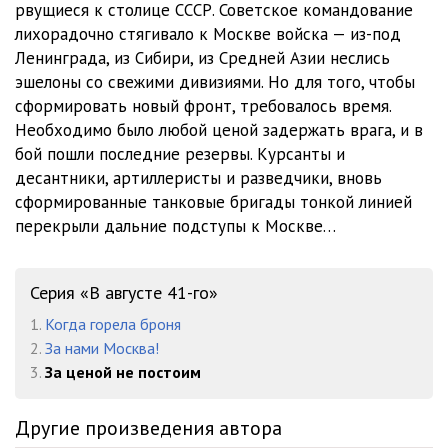
рвущиеся к столице СССР. Советское командование
012
09:50
лихорадочно стягивало к Москве войска — из-под
013
10:55
Ленинграда, из Сибири, из Средней Азии неслись
эшелоны со свежими дивизиями. Но для того, чтобы
014
10:18
сформировать новый фронт, требовалось время.
Необходимо было любой ценой задержать врага, и в
015
10:37
бой пошли последние резервы. Курсанты и
016
11:34
десантники, артиллеристы и разведчики, вновь
сформированные танковые бригады тонкой линией
017
10:06
перекрыли дальние подступы к Москве…
018
11:11
019
10:26
Серия «В августе 41-го»
1.
Когда горела броня
020
09:21
2.
За нами Москва!
021
08:56
3.
За ценой не постоим
022
09:57
Другие произведения автора