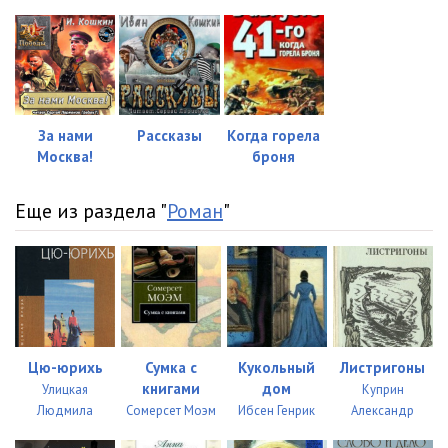
023
10:23
024
10:29
025
09:44
026
09:57
За нами
Рассказы
Когда горела
Москва!
броня
027
08:34
028
10:03
Еще из раздела "
Роман
"
029
07:37
030
09:45
031
09:02
032
11:14
Цю-юрихь
Сумка с
Кукольный
Листригоны
книгами
дом
Улицкая
Куприн
033
10:13
Людмила
Сомерсет Моэм
Ибсен Генрик
Александр
034
10:37