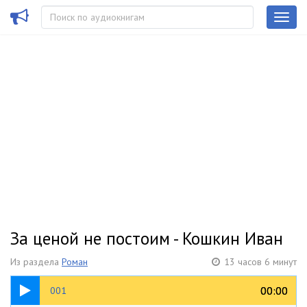
За ценой не постоим - Кошкин Иван
Из раздела
Роман
13 часов 6 минут
09:41
00:00
00:00
001