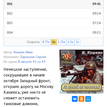
001
09:41
002
09:24
003
07:24
004
09:21
Скорость
0.75x
1x
1.25x
1.5x
2x
005
09:52
006
11:00
Автор:
Кошкин Иван
Исполняет:
Ларионов Сергей
007
11:27
Из серии:
В августе 41-го #3
Немецкое наступление,
008
09:45
сокрушившее в начале
октября Западный фронт,
009
10:26
открыло дорогу на Москву.
010
09:09
Казалось, уже никто не
сможет остановить
011
11:01
танковые дивизии,