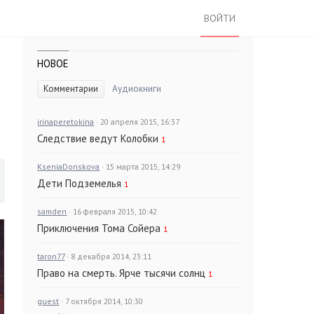
ВОЙТИ
НОВОЕ
Комментарии
Аудиокниги
irinaperetokina
· 20 апреля 2015, 16:37
Следствие ведут Колобки
1
KseniaDonskova
· 15 марта 2015, 14:29
Дети Подземелья
1
samden
· 16 февраля 2015, 10:42
Приключения Тома Сойера
1
taron77
· 8 декабря 2014, 23:11
Право на смерть. Ярче тысячи солнц
1
guest
· 7 октября 2014, 10:30