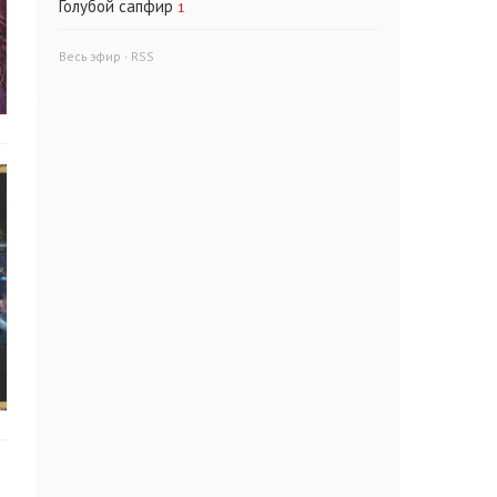
Голубой сапфир
1
Весь эфир
·
RSS