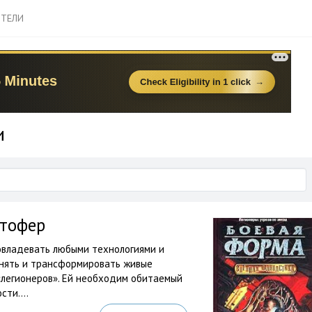
ТЕЛИ
и
стофер
овладевать любыми технологиями и
инять и трансформировать живые
«легионеров». Ей необходим обитаемый
ти....