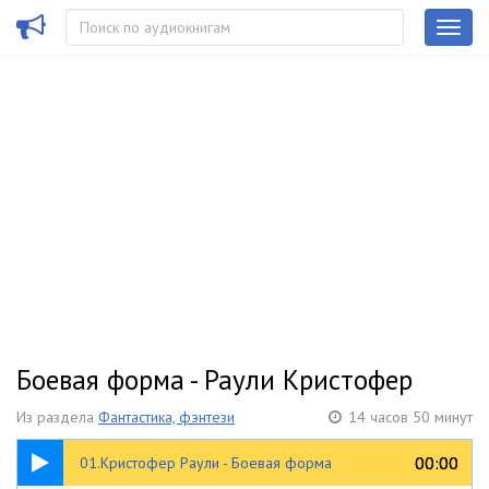
Боевая форма - Раули Кристофер
Из раздела
Фантастика, фэнтези
14 часов 50 минут
19:09
00:00
00:00
01.Кристофер Раули - Боевая форма