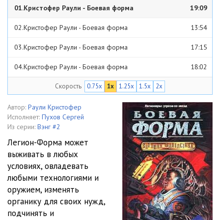
01.Кристофер Раули - Боевая форма
19:09
02.Кристофер Раули - Боевая форма
13:54
03.Кристофер Раули - Боевая форма
17:15
04.Кристофер Раули - Боевая форма
18:02
Скорость
0.75x
1x
1.25x
1.5x
2x
05.Кристофер Раули - Боевая форма
19:09
06.Кристофер Раули - Боевая форма
16:58
Автор:
Раули Кристофер
Исполняет:
Пухов Сергей
07.Кристофер Раули - Боевая форма
15:27
Из серии:
Вэнг #2
Легион-Форма может
08.Кристофер Раули - Боевая форма
13:24
выживать в любых
условиях, овладевать
09.Кристофер Раули - Боевая форма
19:46
любыми технологиями и
10.Кристофер Раули - Боевая форма
17:23
оружием, изменять
органику для своих нужд,
11.Кристофер Раули - Боевая форма
17:47
подчинять и