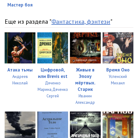
23.Кристофер Раули - Боевая форма
18:56
Мастер боя
24.Кристофер Раули - Боевая форма
12:52
Еще из раздела "
Фантастика, фэнтези
"
25.Кристофер Раули - Боевая форма
17:48
26.Кристофер Раули - Боевая форма
21:51
27.Кристофер Раули - Боевая форма
16:03
28.Кристофер Раули - Боевая форма
17:57
Атака тьмы
Цифровой,
Живые в
Время Оно
29.Кристофер Раули - Боевая форма
07:51
или Brevis est
Эпоху
Андреев
Успенский
мёртвых.
Николай
Дяченко
Михаил
30.Кристофер Раули - Боевая форма
23:13
Старик
Марина,Дяченко
Сергей
Иванин
31.Кристофер Раули - Боевая форма
22:52
Александр
32.Кристофер Раули - Боевая форма
12:19
33.Кристофер Раули - Боевая форма
13:29
34.Кристофер Раули - Боевая форма
11:57