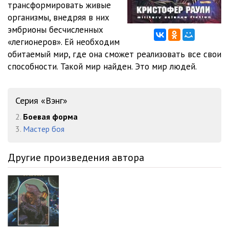
трансформировать живые
12.Кристофер Раули - Боевая форма
10:59
организмы, внедряя в них
13.Кристофер Раули - Боевая форма
13:58
эмбрионы бесчисленных
«легионеров». Ей необходим
14.Кристофер Раули - Боевая форма
14:28
обитаемый мир, где она сможет реализовать все свои
способности. Такой мир найден. Это мир людей.
15.Кристофер Раули - Боевая форма
15:18
16.Кристофер Раули - Боевая форма
14:29
Серия «Вэнг»
17.Кристофер Раули - Боевая форма
21:18
2.
Боевая форма
18.Кристофер Раули - Боевая форма
14:18
3.
Мастер боя
19.Кристофер Раули - Боевая форма
15:56
Другие произведения автора
20.Кристофер Раули - Боевая форма
12:00
21.Кристофер Раули - Боевая форма
16:45
22.Кристофер Раули - Боевая форма
07:04