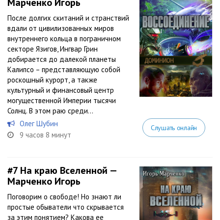
Марченко Игорь
После долгих скитаний и странствий
вдали от цивилизованных миров
внутреннего кольца в пограничном
секторе Язигов, Ингвар Грин
добирается до далекой планеты
Калипсо – представляющую собой
роскошный курорт, а также
культурный и финансовый центр
могущественной Империи тысячи
Солнц. В этом раю среди...
Олег Шубин
Слушать онлайн
9 часов 8 минут
#7
На краю Вселенной —
Марченко Игорь
Поговорим о свободе! Но знают ли
простые обыватели что скрывается
за этим понятием? Какова ее