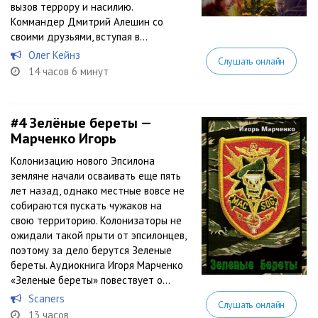
вызов террору и насилию.
Коммандер Дмитрий Алешин со
своими друзьями, вступая в...
Олег Кейнз
Слушать онлайн
14 часов 6 минут
#4
Зелёные береты —
Марченко Игорь
Колонизацию нового Эпсилона
земляне начали осваивать еще пять
лет назад, однако местные вовсе не
собираются пускать чужаков на
свою территорию. Колонизаторы не
ожидали такой прыти от эпсилонцев,
поэтому за дело берутся Зеленые
береты. Аудиокнига Игоря Марченко
«Зеленые береты» повествует о...
Scaners
Слушать онлайн
13 часов