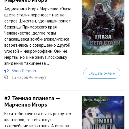
Аудиокнига Игоря Марченко «Глаза
цвета стали» перенесет нас на
остров Шикотан, где нашли приют
беженцы Приморского края.
Человечество, долгие годы
опасавшееся зомби-апокалипсиса,
встретилось с совершенно другой
угрозой – некроморфами. Они не
мертвы, но и не живут, поскольку
эпидемия тахигинеза...
Shou German
Слушать онлайн
13 часов 45 минут
#2
Темная планета —
Марченко Игорь
Если тебе хочется стать рекрутом
кванторов, то тебя ждут
тяжелейшие испытания. А если за