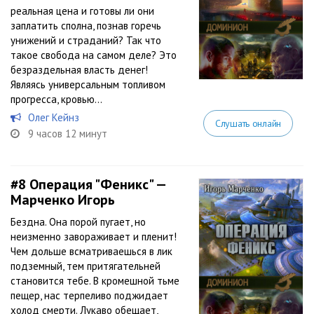
реальная цена и готовы ли они
заплатить сполна, познав горечь
унижений и страданий? Так что
такое свобода на самом деле? Это
безраздельная власть денег!
Являясь универсальным топливом
прогресса, кровью...
Олег Кейнз
Слушать онлайн
9 часов 12 минут
#8
Операция "Феникс" —
Марченко Игорь
Бездна. Она порой пугает, но
неизменно завораживает и пленит!
Чем дольше всматриваешься в лик
подземный, тем притягательней
становится тебе. В кромешной тьме
пещер, нас терпеливо поджидает
холод смерти. Лукаво обещает,