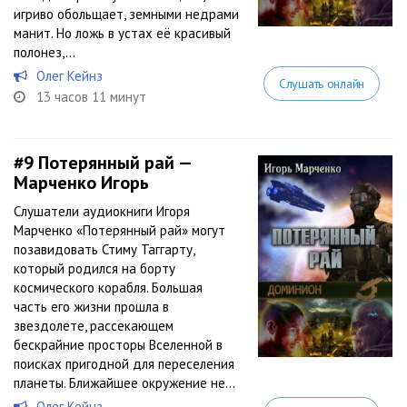
игриво обольщает, земными недрами
манит. Но ложь в устах её красивый
полонез,...
Олег Кейнз
Слушать онлайн
13 часов 11 минут
#9
Потерянный рай —
Марченко Игорь
Слушатели аудиокниги Игоря
Марченко «Потерянный рай» могут
позавидовать Стиму Таггарту,
который родился на борту
космического корабля. Большая
часть его жизни прошла в
звездолете, рассекающем
бескрайние просторы Вселенной в
поисках пригодной для переселения
планеты. Ближайшее окружение не...
Олег Кейнз