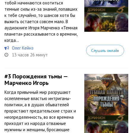
тобой начинаются охотиться
темные силы из-за знаний, попавших
к тебе случайно, то шансов хотя бы
выжить остается совсем мало. В
аудиокниге Игоря Марченко «Темная
планета» рассказывается о времени,
когда...
Олег Кейнз
Слушать онлайн
13 часов 26 минут
#3
Порождения тьмы —
Марченко Игорь
Когда привычный мир разрушают
ослепленные властью интриганы-
политики, а в душах обывателей
прорастают предательские страх и
неопределенность, во все времена
приходят из народа отважные
мужчины и женщины, бросающие