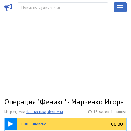
Операция "Феникс" - Марченко Игорь
Из раздела
Фантастика, фэнтези
13 часов 11 минут
04:20
00:00
00:00
000 Синопсис