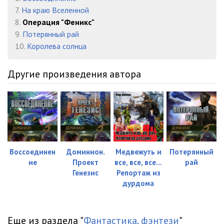
7.
На краю Вселенной
8.
Операция "Феникс"
9.
Потерянный рай
10.
Королева солнца
Другие произведения автора
Воссоединен
Доминион.
Медвежуть и
Потерянный
ие
Проект
все, все, все...
рай
Генезис
Репортаж из
дурдома
Еще из раздела "
Фантастика, фэнтези
"