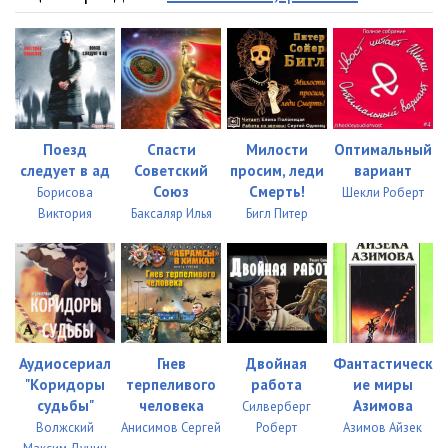
Поезд
Спасти
Милости
Оптимальный
следует в ад
Советский
просим, леди
вариант
Союз
Смерть!
Борисова
Шекли Роберт
Виктория
Баксаляр Илья
Бигл Питер
Аудиосериал
Гнев
Двойная
Фантастическ
"Коридоры
терпеливого
работа
ие миры
судьбы"
человека
Азимова
Силверберг
Волжский
Анисимов Сергей
Роберт
Азимов Айзек