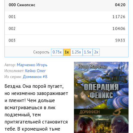
000 Синопсис
04:20
001
1:17:26
002
1:04:06
003
59:33
Скорость
0.75x
1x
1.25x
1.5x
2x
004
1:12:33
005
43:36
Автор:
Марченко Игорь
Исполняет:
Кейнз Олег
006
52:54
Из серии:
Доминион #8
Бездна. Она порой пугает,
007
1:06:39
но неизменно завораживает
и пленит! Чем дольше
008
58:54
всматриваешься в лик
009
1:00:39
подземный, тем
притягательней становится
010
1:13:36
тебе. В кромешной тьме