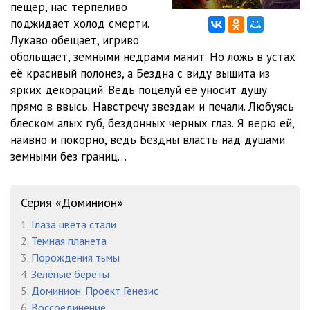
пещер, нас терпеливо
011
57:50
поджидает холод смерти.
012
35:40
Лукаво обещает, игриво
обольщает, земными недрами манит. Но ложь в устах
013
57:04
её красивый полонез, а Бездна с виду вышита из
ярких декораций. Ведь поцелуй её уносит душу
014
06:24
прямо в ввысь. Навстречу звездам и печали. Любуясь
блеском алых губ, бездонных черных глаз. Я верю ей,
наивно и покорно, ведь Бездны власть над душами
земными без границ…
Серия «Доминион»
1.
Глаза цвета стали
2.
Темная планета
3.
Порождения тьмы
4.
Зелёные береты
5.
Доминион. Проект Генезис
6.
Воссоединение