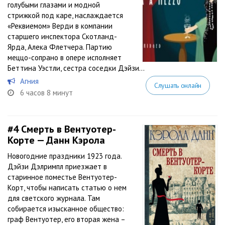
голубыми глазами и модной
стрижкой под каре, наслаждается
«Реквиемом» Верди в компании
старшего инспектора Скотланд-
Ярда, Алека Флетчера. Партию
меццо-сопрано в опере исполняет
Беттина Уэстли, сестра соседки Дэйзи...
Агния
Слушать онлайн
6 часов 8 минут
#4
Смерть в Вентуотер-
Корте — Данн Кэрола
Новогодние праздники 1923 года.
Дэйзи Дэлримпл приезжает в
старинное поместье Вентуотер-
Корт, чтобы написать статью о нем
для светского журнала. Там
собирается изысканное общество:
граф Вентуотер, его вторая жена –