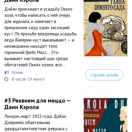
Дэйзи приезжает в усадьбу Окклз-
холл, чтобы написать о ней очерк
для журнала, и замечает в
прекрасном саду один засохший
куст. По просьбе владелицы усадьбы
леди Валерии куст выкапывают — и
неожиданно находят тело
горничной Грейс Мосс… Это
вызывает настоящий шок среди
обитателей Окклз-холла: все...
Агния
Слушать онлайн
8 часов 19 минут
#3
Реквием для меццо —
Данн Кэрола
Лондон, март 1923 года. Дэйзи
Дэлримпл, обаятельная
двадцатипятилетняя девушка с