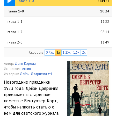
00:00
00:00
глава 1-0
глава 1-0
10:24
глава 1-1
11:32
глава 1-2
08:14
глава 2-0
11:49
Скорость
0.75x
1x
1.25x
1.5x
2x
глава 2-1
13:20
глава 3-0
11:53
Автор:
Данн Кэрола
Исполняет:
Агния
глава 3-1
09:40
Из серии:
Дэйзи Дэлримпл #4
Новогодние праздники
глава 3-2
03:55
1923 года. Дэйзи Дэлримпл
приезжает в старинное
глава 4-0
11:02
поместье Вентуотер-Корт,
глава 4-1
07:18
чтобы написать статью о
нем для светского журнала.
глава 4-2
04:39