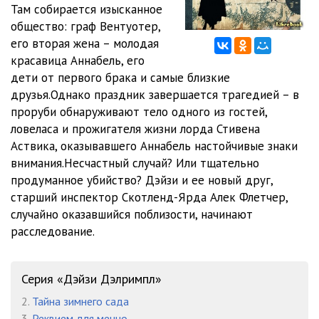
Там собирается изысканное
общество: граф Вентуотер,
глава 4-3
03:08
его вторая жена – молодая
глава 4-4
01:21
красавица Аннабель, его
дети от первого брака и самые близкие
глава 5-0
06:29
друзья.Однако праздник завершается трагедией – в
проруби обнаруживают тело одного из гостей,
глава 5-1
05:04
ловеласа и прожигателя жизни лорда Стивена
глава 5-2
14:34
Аствика, оказывавшего Аннабель настойчивые знаки
внимания.Несчастный случай? Или тщательно
глава 5-3
06:43
продуманное убийство? Дэйзи и ее новый друг,
старший инспектор Скотленд-Ярда Алек Флетчер,
глава 6-0
18:29
случайно оказавшийся поблизости, начинают
глава 6-1
04:42
расследование.
глава 7-0
10:33
Серия «Дэйзи Дэлримпл»
глава 7-1
15:06
2.
Тайна зимнего сада
глава 8-0
07:37
3.
Реквием для меццо