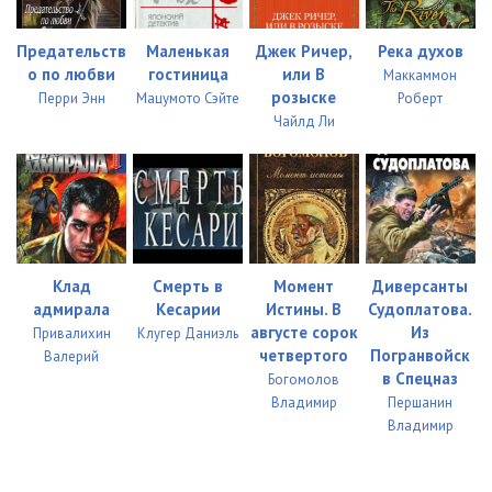
глава 10-6
07:35
Предательств
Маленькая
Джек Ричер,
Река духов
глава 10-7
06:42
о по любви
гостиница
или В
Маккаммон
розыске
Перри Энн
Мацумото Сэйте
Роберт
глава 11
02:34
Чайлд Ли
глава 12-0
08:28
глава 12-1
12:59
глава 13-0
11:18
глава 13-1
08:04
Клад
Смерть в
Момент
Диверсанты
адмирала
Кесарии
Истины. В
Судоплатова.
глава 14-0
08:13
августе сорок
Из
Привалихин
Клугер Даниэль
четвертого
Погранвойск
Валерий
глава 14-1
08:26
в Спецназ
Богомолов
Владимир
Першанин
глава 14-2
03:26
Владимир
глава 15-0
04:24