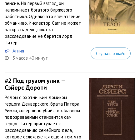
пенсне. На первый взгляд, он
напоминает богатого биржевого
работника. Однако это впечатление
обманчиво. Инспектор Сагг не может
раскрыть дело, пока за
расследование не берется лорд
Питер.
Агния
Слушать онлайн
5 часов 40 минут
#2
Под грузом улик —
Сэйерс Дороти
Рядом с охотничьим домиком
герцога Денверского, брата Питера
Уимзи, совершено убийство. Главным
подозреваемым становится сам
герцог. Питер приступает к
расследованию семейного дела,
которое осложняется еще и тем, что