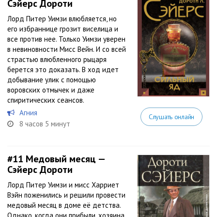
Сэйерс Дороти
Лорд Питер Уимзи влюбляется, но
его избраннице грозит виселица и
все против нее. Только Уимзи уверен
в невиновности Мисс Вейн. И со всей
страстью влюбленного рыцаря
берется это доказать. В ход идет
добывание улик с помощью
воровских отмычек и даже
спиритических сеансов.
Агния
Слушать онлайн
8 часов 5 минут
#11
Медовый месяц —
Сэйерс Дороти
Лорд Питер Уимзи и мисс Харриет
Вэйн поженились и решили провести
медовый месяц в доме её детства.
Однако, когда они прибыли, хозяина