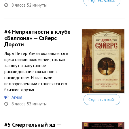
Слушать онлайн
8 часов 52 минуты
#4
Неприятности в клубе
«Беллона» — Сэйерс
Дороти
Лорд Питер Уимзи оказывается в
щекотливом положении, так как
затянут в запутанное
расследование связанное с
наследством. И главными
подозреваемыми становятся его
близкие друзья.
Агния
Слушать онлайн
8 часов 53 минуты
#5
Смертельный яд —