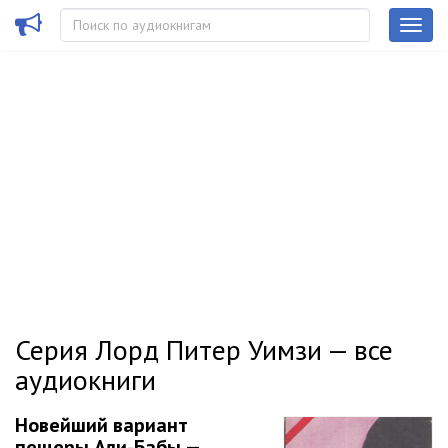
Серия Лорд Питер Уимзи — все
аудиокниги
Новейший вариант
пещеры Али-Бабы —