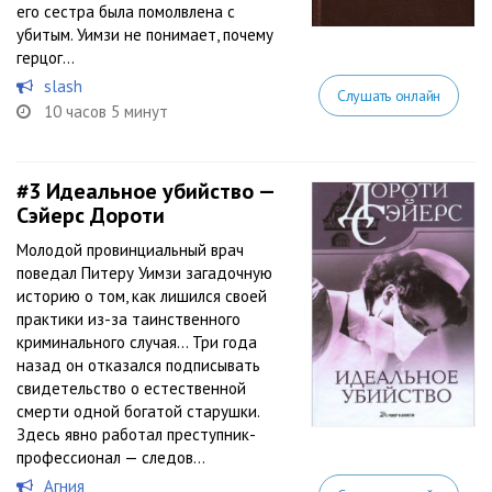
его сестра была помолвлена с
убитым. Уимзи не понимает, почему
герцог...
slash
Слушать онлайн
10 часов 5 минут
#3
Идеальное убийство —
Сэйерс Дороти
Молодой провинциальный врач
поведал Питеру Уимзи загадочную
историю о том, как лишился своей
практики из-за таинственного
криминального случая… Три года
назад он отказался подписывать
свидетельство о естественной
смерти одной богатой старушки.
Здесь явно работал преступник-
профессионал — следов...
Агния