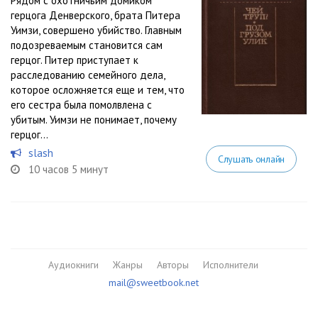
Рядом с охотничьим домиком
герцога Денверского, брата Питера
Уимзи, совершено убийство. Главным
подозреваемым становится сам
герцог. Питер приступает к
расследованию семейного дела,
которое осложняется еще и тем, что
его сестра была помолвлена с
убитым. Уимзи не понимает, почему
герцог...
slash
Слушать онлайн
10 часов 5 минут
Аудиокниги
Жанры
Авторы
Исполнители
mail@sweetbook.net