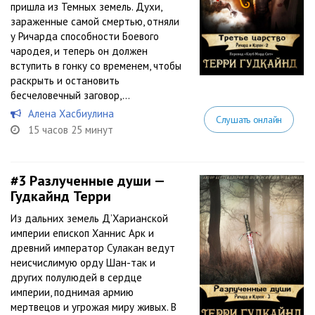
пришла из Темных земель. Духи,
зараженные самой смертью, отняли
у Ричарда способности Боевого
чародея, и теперь он должен
вступить в гонку со временем, чтобы
раскрыть и остановить
бесчеловечный заговор,...
Алена Хасбиулина
Слушать онлайн
15 часов 25 минут
#3
Разлученные души —
Гудкайнд Терри
Из дальних земель Д’Харианской
империи епископ Ханнис Арк и
древний император Сулакан ведут
неисчислимую орду Шан-так и
других полулюдей в сердце
империи, поднимая армию
мертвецов и угрожая миру живых. В