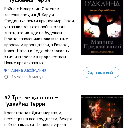
Война с Имперским Орденом
завершилась, и в Д’Хару и
Срединные земли пришел мир. Люди,
уставшие от тягот войны, хотят
знать, что их ждет в будущем.
Города заполонили новоявленные
пророки и прорицатели, а Ричард,
Кэлен, Натан и Зедд обеспокоены
этим интересом к пророчествам.
Новые предсказания...
Алена Хасбиулина
Слушать онлайн
13 часов 6 минут
#2
Третье царство —
Гудкайнд Терри
Кровожадная Джит мертва, и,
несмотря на все трудности, Ричард
и Кэлен выжили. Но новая угроза