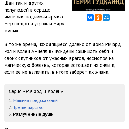
Шан-так и других
Глава 12 - Т. Гудкайнд Разлученные души
09:52
полулюдей в сердце
Глава 13 - Т. Гудкайнд Разлученные души
13:55
империи, поднимая армию
мертвецов и угрожая миру
Глава 14 - Т. Гудкайнд Разлученные души
07:37
живых.
Глава 15 - Т. Гудкайнд Разлученные души
09:06
В то же время, находящиеся далеко от дома Ричард
Глава 16 - Т. Гудкайнд Разлученные души
11:29
Рал и Кэлен Амнелл вынуждены защищать себя и
своих спутников от ужасных врагов, несмотря на
Глава 17 - Т. Гудкайнд Разлученные души
11:24
магическую болезнь, которая истощает их силы и,
если ее не вылечить, в итоге заберет их жизни.
Глава 18 - Т. Гудкайнд Разлученные души
10:55
Глава 19 - Т. Гудкайнд Разлученные души
11:27
Серия «Ричард и Кэлен»
Глава 20 - Т. Гудкайнд Разлученные души
13:54
1.
Машина предсказаний
Глава 21 - Т. Гудкайнд Разлученные души
13:34
2.
Третье царство
3.
Разлученные души
Глава 22 - Т. Гудкайнд Разлученные души
15:54