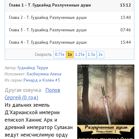
Глава 1 - Т. Гудкайнд Разлученные души
13:12
Глава 2 - Т. Гудкайнд Разлученные души
13:40
Глава 3 - Т. Гудкайнд Разлученные души
07:46
Глава 4 - Т. Гудкайнд Разлученные души
15:44
Скорость
0.75x
1x
1.25x
1.5x
2x
Глава 5 - Т. Гудкайнд Разлученные души
09:23
Глава 6 - Т. Гудкайнд Разлученные души
11:39
Автор:
Гудкайнд Терри
Исполняет:
Хасбиулина Алена
Глава 7 - Т. Гудкайнд Разлученные души
11:46
Из серии:
Ричард и Кэлен #3
Другая озвучка:
Попов
Глава 8 - Т. Гудкайнд Разлученные души
13:36
Сергей (0 год)
Из дальних земель
Глава 9 - Т. Гудкайнд Разлученные души
11:43
Д’Харианской империи
Глава 10 - Т. Гудкайнд Разлученные души
14:30
епископ Ханнис Арк и
древний император Сулакан
Глава 11 - Т. Гудкайнд Разлученные души
09:52
ведут неисчислимую орду